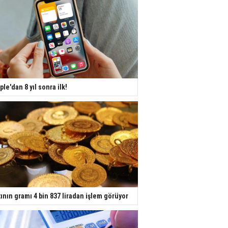
ple'dan 8 yıl sonra ilk!
tının gramı 4 bin 837 liradan işlem görüyor