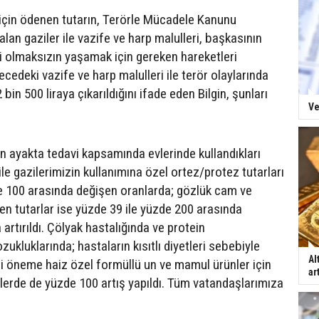
 için ödenen tutarın, Terörle Mücadele Kanunu
lan gaziler ile vazife ve harp malulleri, başkasının
i olmaksızın yaşamak için gereken hareketleri
edeki vazife ve harp malulleri ile terör olaylarında
 bin 500 liraya çıkarıldığını ifade eden Bilgin, şunları
Ve
n ayakta tedavi kapsamında evlerinde kullandıkları
le gazilerimizin kullanımına özel ortez/protez tutarları
e 100 arasında değişen oranlarda; gözlük cam ve
en tutarlar ise yüzde 39 ile yüzde 200 arasında
artırıldı. Çölyak hastalığında ve protein
kluklarında; hastaların kısıtlı diyetleri sebebiyle
Al
ati öneme haiz özel formüllü un ve mamul ürünler için
ar
lerde de yüzde 100 artış yapıldı. Tüm vatandaşlarımıza