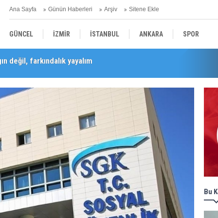
Ana Sayfa
Günün Haberleri
Arşiv
Sitene Ekle
GÜNCEL
İZMİR
İSTANBUL
ANKARA
SPOR
n değil, farkındalık yayalım
Barış Selçuk saygıyla anıldı
YEREL
SAĞLIK
EKONOMİ
POLİTİKA
Bu K