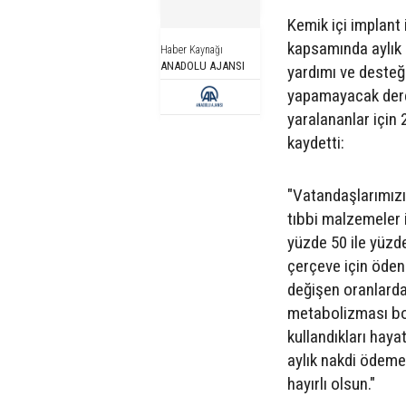
Kemik içi implant
kapsamında aylık a
Haber Kaynağı
ANADOLU AJANSI
yardımı ve desteğ
yapamayacak derec
yaralananlar için 2
kaydetti:
"Vatandaşlarımızı
tıbbi malzemeler i
yüzde 50 ile yüzd
çerçeve için öden
değişen oranlarda 
metabolizması bozu
kullandıkları hay
aylık nakdi ödeme
hayırlı olsun."