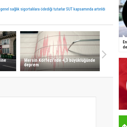
genel sağlık sigortalılara ödediği tutarlar SUT kapsamında artırıldı
En
de
ı
line
Mersin Körfezi'nde 4,3 büyüklüğünde
deprem