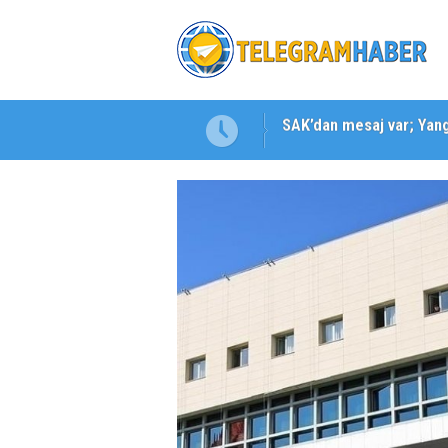
SAK’dan mesaj var; Yangı
Karabağlar ‘da Gazeteci 