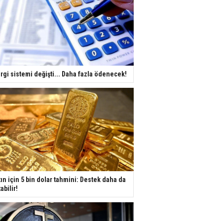
rgi sistemi değişti... Daha fazla ödenecek!
tın için 5 bin dolar tahmini: Destek daha da
tabilir!