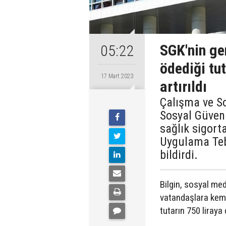
SGK'nin ge
05:22
ödediği tu
17 Mart 2023
artırıldı
Çalışma ve So
Sosyal Güven
sağlık sigort
Uygulama Tebl
bildirdi.
Bilgin, sosyal m
vatandaşlara kemik
tutarın 750 liraya ç