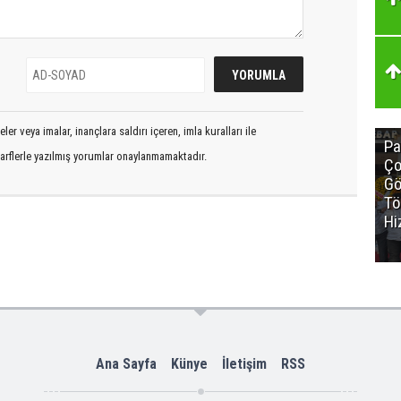
er veya imalar, inançlara saldırı içeren, imla kuralları ile
Pa
arflerle yazılmış yorumlar onaylanmamaktadır.
Ço
Gö
Tö
Hi
Ana Sayfa
Künye
İletişim
RSS