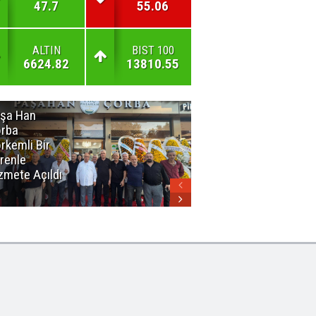
47.7
55.06
ALTIN
BIST 100
6624.82
13810.55
şa Han
İnsan En Çok
rba
Açamadığı
rkemli Bir
Kapıları
renle
Hatırlar
zmete Açıldı