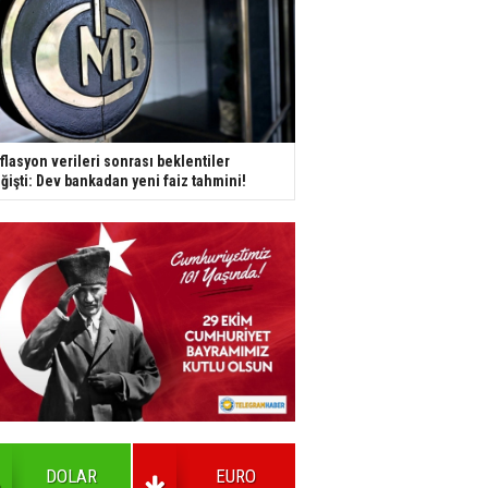
flasyon verileri sonrası beklentiler
ğişti: Dev bankadan yeni faiz tahmini!
DOLAR
EURO