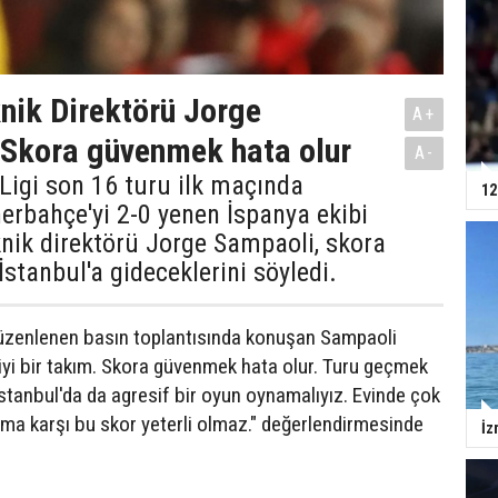
knik Direktörü Jorge
A+
 Skora güvenmek hata olur
A-
Ligi son 16 turu ilk maçında
12
nerbahçe'yi 2-0 yenen İspanya ekibi
eknik direktörü Jorge Sampaoli, skora
tanbul'a gideceklerini söyledi.
üzenlenen basın toplantısında konuşan Sampaoli
yi bir takım. Skora güvenmek hata olur. Turu geçmek
. İstanbul'da da agresif bir oyun oynamalıyız. Evinde çok
kıma karşı bu skor yeterli olmaz." değerlendirmesinde
İz