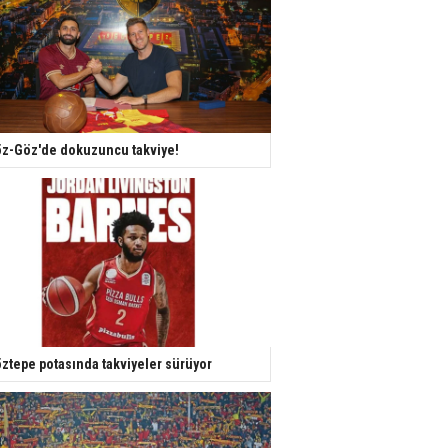
z-Göz'de dokuzuncu takviye!
ztepe potasında takviyeler sürüyor