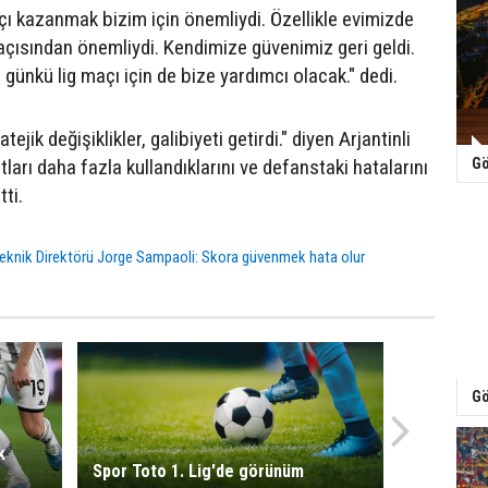
ı kazanmak bizim için önemliydi. Özellikle evimizde
çısından önemliydi. Kendimize güvenimiz geri geldi.
 günkü lig maçı için de bize yardımcı olacak." dedi.
atejik değişiklikler, galibiyeti getirdi." diyen Arjantinli
ları daha fazla kullandıklarını ve defanstaki hatalarını
Gö
tti.
 Teknik Direktörü Jorge Sampaoli: Skora güvenmek hata olur
Gö
k
Spor Toto 1. Lig'de görünüm