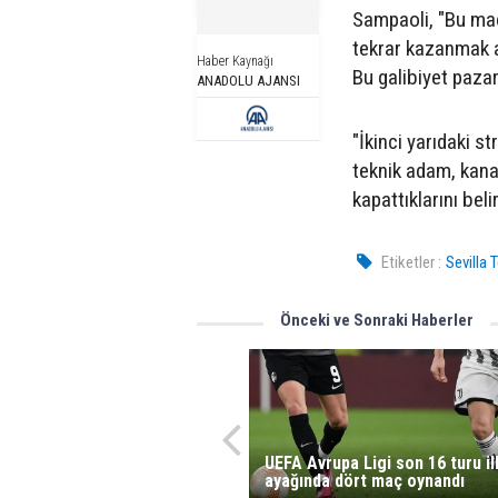
Sampaoli, "Bu maç
tekrar kazanmak a
Haber Kaynağı
Bu galibiyet pazar
ANADOLU AJANSI
"İkinci yarıdaki str
teknik adam, kanat
kapattıklarını belir
Etiketler :
Sevilla
Önceki ve Sonraki Haberler
UEFA Avrupa Ligi son 16 turu il
ayağında dört maç oynandı