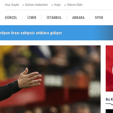
Ana Sayfa
Günün Haberleri
Arşiv
Sitene Ekle
GÜNCEL
İZMİR
İSTANBUL
ANKARA
SPOR
milyon lirası sahipsiz atıklara gidiyor
i’nde esnaf turu
YEREL
SAĞLIK
EKONOMİ
POLİTİKA
Bu K