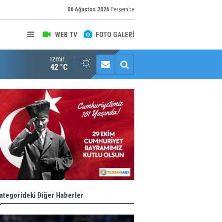
06 Ağustos 2026
Perşembe
WEB TV
FOTO GALERİ
İzmir
Halk istedi, ESHOT düzenledi
42 °C
ategorideki Diğer Haberler