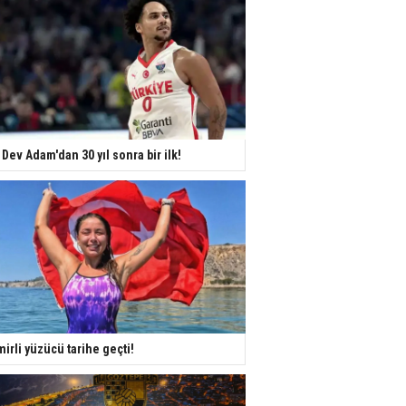
 Dev Adam'dan 30 yıl sonra bir ilk!
mirli yüzücü tarihe geçti!