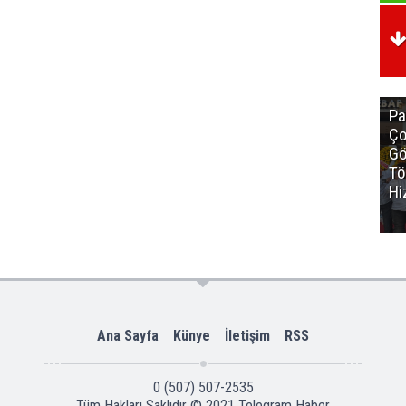
Pa
Ço
Gö
Tö
Hi
Ana Sayfa
Künye
İletişim
RSS
0 (507) 507-2535
Tüm Hakları Saklıdır © 2021
Telegram Haber