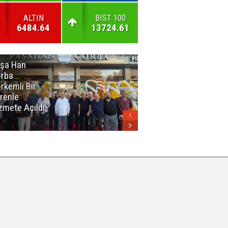
ALTIN
BIST 100
6484.64
13724.61
şa Han
İnsan En Çok
rba
Açamadığı
rkemli Bir
Kapıları
renle
Hatırlar
zmete Açıldı