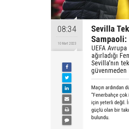
Sevilla Te
08:34
Sampaoli:
10 Mart 2023
UEFA Avrupa 
ağırladığı Fe
Sevilla'nın t
güvenmeden İs
Maçın ardından d
"Fenerbahçe çok i
için yeterli değil
güçlü olan bir ta
bulundu.