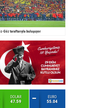
z-Göz taraftarıyla buluşuyor
DOLAR
EURO
47.59
55.04