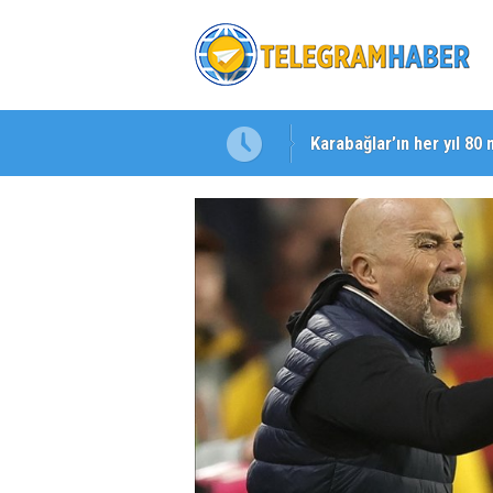
Karabağlar’ın her yıl 80 
Başkan Eşki’den Çamdib