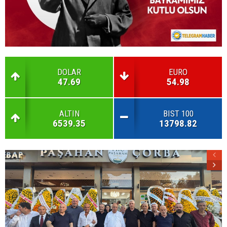
DOLAR
EURO
47.69
54.98
ALTIN
BIST 100
6539.35
13798.82