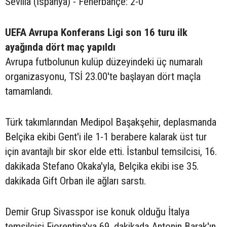
Sevilla (İspanya) - Fenerbahçe: 2-0
UEFA Avrupa Konferans Ligi son 16 turu ilk
ayağında dört maç yapıldı
Avrupa futbolunun kulüp düzeyindeki üç numaralı
organizasyonu, TSİ 23.00'te başlayan dört maçla
tamamlandı.
Türk takımlarından Medipol Başakşehir, deplasmanda
Belçika ekibi Gent'i ile 1-1 berabere kalarak üst tur
için avantajlı bir skor elde etti. İstanbul temsilcisi, 16.
dakikada Stefano Okaka'yla, Belçika ekibi ise 35.
dakikada Gift Orban ile ağları sarstı.
Demir Grup Sivasspor ise konuk olduğu İtalya
temsilcisi Fiorentina'ya 69. dakikada Antonin Barak'ın