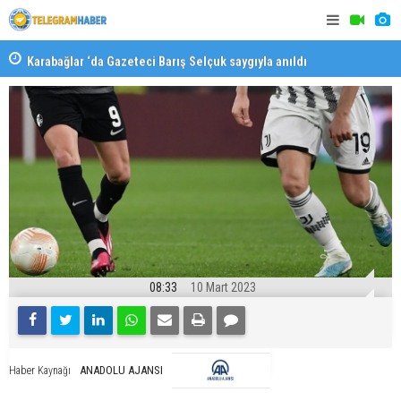
Karabağlar ‘da Gazeteci Barış Selçuk saygıyla anıldı
Konaklı ka
08:33
10 Mart 2023
ANADOLU AJANSI
Haber Kaynağı