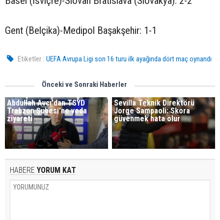
Basel (İsviçre)-Slovan Bratislava (Slovakya): 2-2
Gent (Belçika)-Medipol Başakşehir: 1-1
Etiketler :
UEFA Avrupa Ligi son 16 turu ilk ayağında dört maç oynandı
Önceki ve Sonraki Haberler
Abdullah Avcı'dan TSYD
Sevilla Teknik Direktörü
Trabzon Şubesi'ne veda
Jorge Sampaoli: Skora
ziyareti
güvenmek hata olur
HABERE
YORUM KAT