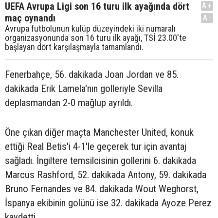
UEFA Avrupa Ligi son 16 turu ilk ayağında dört
A+
maç oynandı
A-
Avrupa futbolunun kulüp düzeyindeki iki numaralı
organizasyonunda son 16 turu ilk ayağı, TSİ 23.00'te
başlayan dört karşılaşmayla tamamlandı.
Fenerbahçe, 56. dakikada Joan Jordan ve 85.
dakikada Erik Lamela'nın golleriyle Sevilla
deplasmandan 2-0 mağlup ayrıldı.
Öne çıkan diğer maçta Manchester United, konuk
ettiği Real Betis'i 4-1'le geçerek tur için avantaj
sağladı. İngiltere temsilcisinin gollerini 6. dakikada
Marcus Rashford, 52. dakikada Antony, 59. dakikada
Bruno Fernandes ve 84. dakikada Wout Weghorst,
İspanya ekibinin golünü ise 32. dakikada Ayoze Perez
kaydetti.