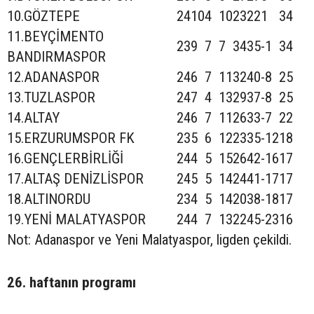
10.GÖZTEPE
24
10
4
10
23
22
1
34
11.BEYÇİMENTO
23
9
7
7
34
35
-1
34
BANDIRMASPOR
12.ADANASPOR
24
6
7
11
32
40
-8
25
13.TUZLASPOR
24
7
4
13
29
37
-8
25
14.ALTAY
24
6
7
11
26
33
-7
22
15.ERZURUMSPOR FK
23
5
6
12
23
35
-12
18
16.GENÇLERBİRLİĞİ
24
4
5
15
26
42
-16
17
17.ALTAŞ DENİZLİSPOR
24
5
5
14
24
41
-17
17
18.ALTINORDU
23
4
5
14
20
38
-18
17
19.YENİ MALATYASPOR
24
4
7
13
22
45
-23
16
Not: Adanaspor ve Yeni Malatyaspor, ligden çekildi.
26. haftanın programı