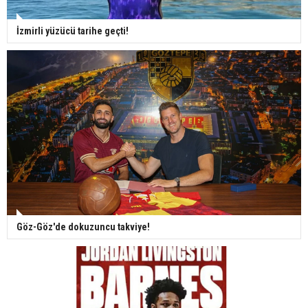
İzmirli yüzücü tarihe geçti!
Göz-Göz'de dokuzuncu takviye!