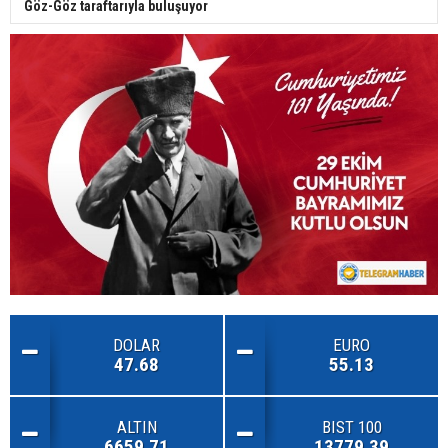
Göz-Göz taraftarıyla buluşuyor
DOLAR
EURO
47.68
55.13
ALTIN
BIST 100
6659.71
13779.39