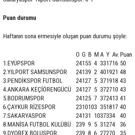
Puan durumu
Haftanın sona ermesiyle oluşan puan durumu şöyle:
O
G
B
M
A
Y
Av.
Puan
1.EYÜPSPOR
24
15
5
4
33
17
16
50
2.YILPORT SAMSUNSPOR
24
13
9
2
40
19
21
48
3.PENDİKSPOR FUTBOL
24
12
7
5
37
19
18
43
4.ANKARA KEÇİÖRENGÜCÜ
24
12
7
5
37
27
10
43
5.BODRUMSPOR
24
12
5
7
37
24
13
41
6.ÇAYKUR RİZESPOR
23
10
10
3
35
18
17
40
7.SAKARYASPOR
24
13
1
10
37
33
4
40
8.MANİSA FUTBOL KULÜBÜ
23
9
9
5
31
27
4
36
9.DYOREX BOLUSPOR
23
9
8
6
27
27
0
35