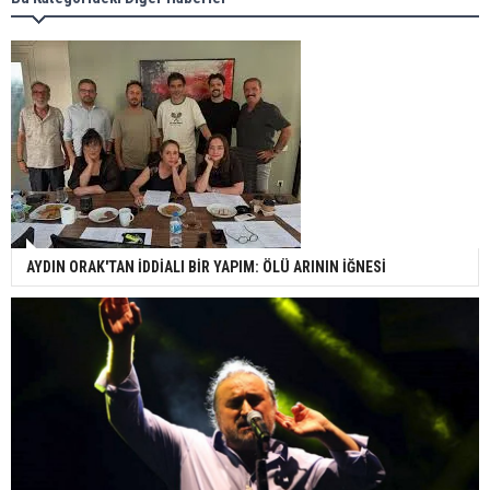
AYDIN ORAK'TAN İDDİALI BİR YAPIM: ÖLÜ ARININ İĞNESİ