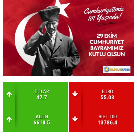
DOLAR
EURO
47.7
55.03
ALTIN
BIST 100
6618.5
13786.4