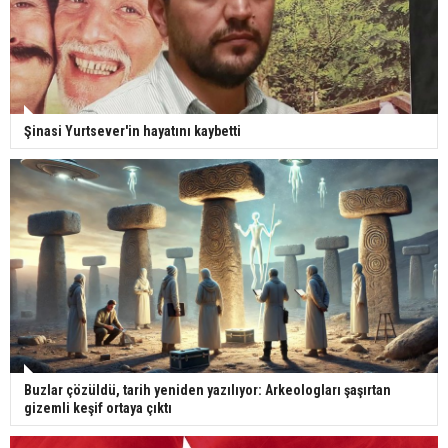
Şinasi Yurtsever'in hayatını kaybetti
Buzlar çözüldü, tarih yeniden yazılıyor: Arkeologları şaşırtan
gizemli keşif ortaya çıktı