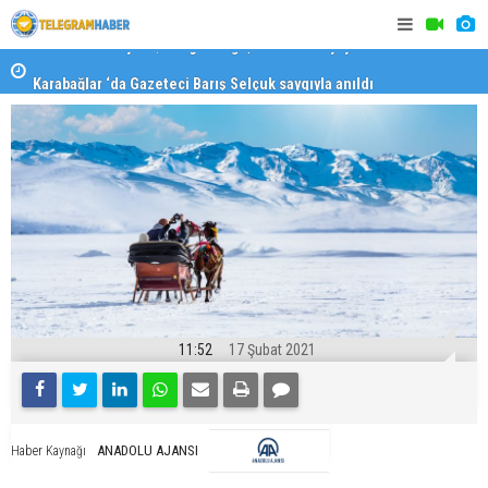
Karabağlar ‘da Gazeteci Barış Selçuk saygıyla anıldı
Konaklı ka
11:52
17 Şubat 2021
ANADOLU AJANSI
Haber Kaynağı