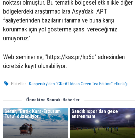
noktası olmuştur. Bu tematik bölgesel etkinlikle diğer
bölgelerdeki araştırmacılara Asya'daki APT
faaliyetlerinden bazılarını tanıma ve buna karşı
korunmak için yol gösterme şansı vereceğimizi
umuyoruz."
Web seminerine, "https://kas.pr/hp6d" adresinden
ücretsiz kayıt olunabiliyor.
Etiketler :
Kaspersky'den "GReAT Ideas Green Tea Edition" etkinliği
Önceki ve Sonraki Haberler
Setur, "Butik Kars-Erzurum
Sandıklıspor'dan gece
Turu" düzenliyor
antrenmanı