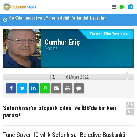
SAK’dan mesaj var; Yangın değil, farkındalık yayalım
Konaklı ka
Karabağlar ‘da Gazeteci Barış Selçuk saygıyla anıldı
Yazarın Tüm Yazıları >
Cumhur Eriş
E-posta:
13:11
16 Mayıs 2022
A+
Seferihisar'ın otopark çilesi ve İBB'de biriken
A-
parası!
Tunç Soyer 10 yıllık Seferihisar Belediye Başkanlığı