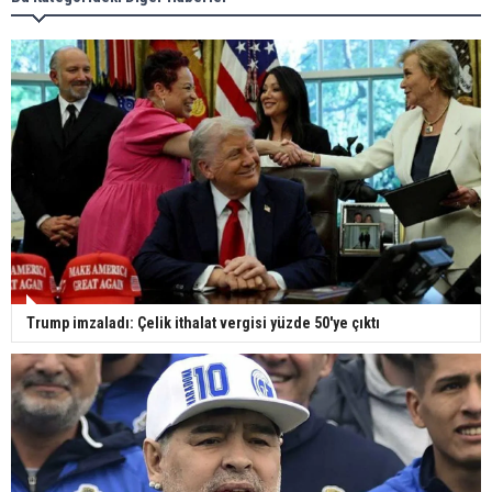
Trump imzaladı: Çelik ithalat vergisi yüzde 50'ye çıktı