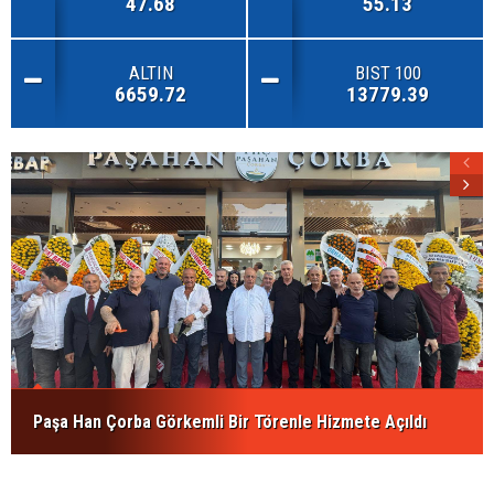
47.68
55.13
ALTIN
BIST 100
6659.72
13779.39
Paşa Han Çorba Görkemli Bir Törenle Hizmete Açıldı