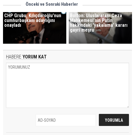
Önceki ve Sonraki Haberler
CHP Grubu, Kılıçdaroğlu'nun
Bolton: Uluslararası Ceza
cumhurbaşkanı adaylığını
Mahkemesi'nin Putin
onayladı
hakkındaki 'yakalama' kararı
gayri meşru
HABERE
YORUM KAT