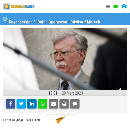
il
Kuşadası'nda 3. Dalga Operasyonu Büyüyor! Mercek
İzmirli Fi
Altındaki Dosya: 2023 İmar Planları
19:01
20 Mart 2023
SUPUTNİK
Haber Kaynağı