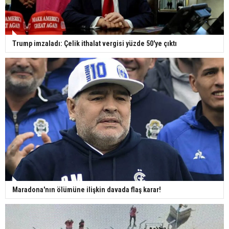
Trump imzaladı: Çelik ithalat vergisi yüzde 50'ye çıktı
Maradona'nın ölümüne ilişkin davada flaş karar!