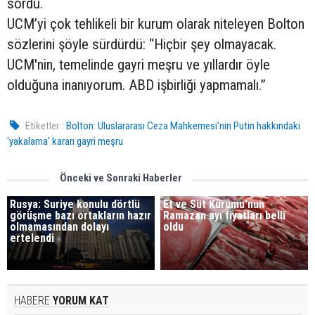
sordu.
UCM’yi çok tehlikeli bir kurum olarak niteleyen Bolton
sözlerini şöyle sürdürdü: “Hiçbir şey olmayacak.
UCM'nin, temelinde gayri meşru ve yıllardır öyle
olduğuna inanıyorum. ABD işbirliği yapmamalı.”
Etiketler :
Bolton: Uluslararası Ceza Mahkemesi'nin Putin hakkındaki
'yakalama' kararı gayri meşru
Önceki ve Sonraki Haberler
Rusya: Suriye konulu dörtlü
Et ve Süt Kurumu'nun
görüşme bazı ortakların hazır
Ramazan ayı fiyatları belli
olmamasından dolayı
oldu
ertelendi
HABERE
YORUM KAT