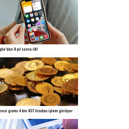
ple'dan 8 yıl sonra ilk!
tının gramı 4 bin 837 liradan işlem görüyor