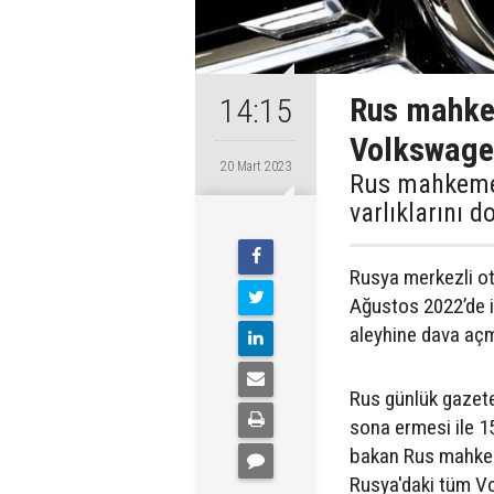
Rus mahke
14:15
Volkswagen
20 Mart 2023
Rus mahkemes
varlıklarını 
Rusya merkezli o
Ağustos 2022’de i
aleyhine dava açm
Rus günlük gazete
sona ermesi ile 15
bakan Rus mahkem
Rusya'daki tüm Vo