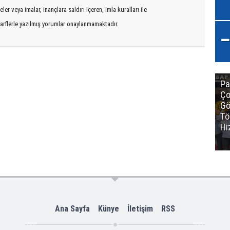
er veya imalar, inançlara saldırı içeren, imla kuralları ile
arflerle yazılmış yorumlar onaylanmamaktadır.
Pa
Ço
Gö
Tö
Hi
Ana Sayfa
Künye
İletişim
RSS