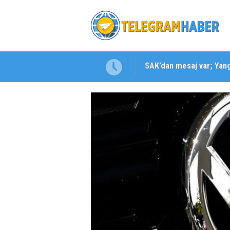
SAK’dan mesaj var; Yangı
Karabağlar ‘da Gazeteci 