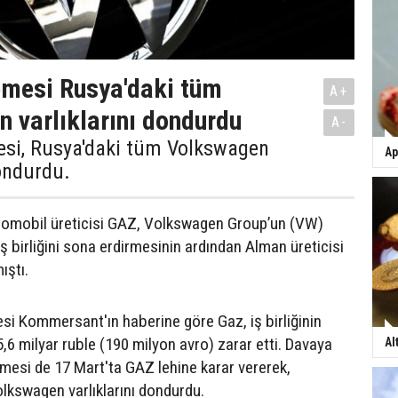
mesi Rusya'daki tüm
A+
 varlıklarını dondurdu
A-
i, Rusya'daki tüm Volkswagen
Ap
dondurdu.
tomobil üreticisi GAZ, Volkswagen Group’un (VW)
ş birliğini sona erdirmesinin ardından Alman üreticisi
ıştı.
si Kommersant'ın haberine göre Gaz, iş birliğinin
,6 milyar ruble (190 milyon avro) zarar etti. Davaya
Al
esi de 17 Mart'ta GAZ lehine karar vererek,
lkswagen varlıklarını dondurdu.