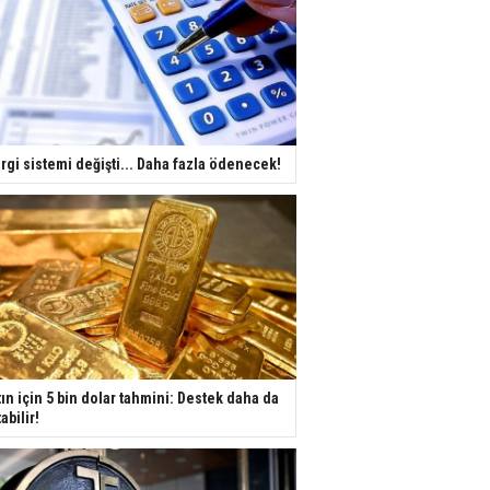
rgi sistemi değişti... Daha fazla ödenecek!
tın için 5 bin dolar tahmini: Destek daha da
tabilir!