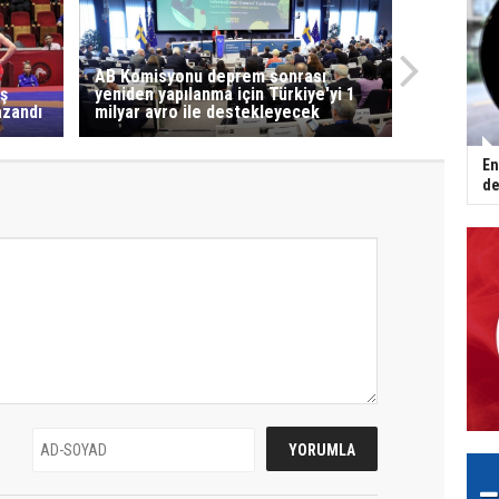
AB Komisyonu deprem sonrası
eş
yeniden yapılanma için Türkiye'yi 1
azandı
milyar avro ile destekleyecek
En
de