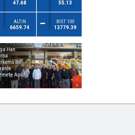
47.68
55.13
ALTIN
BIST 100
6659.74
13779.39
şa Han
İnsan En Çok
rba
Açamadığı
rkemli Bir
Kapıları
renle
Hatırlar
zmete Açıldı