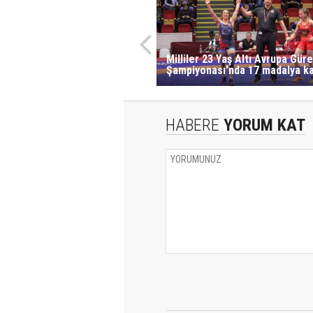
Milliler 23 Yaş Altı Avrupa Gür
Şampiyonası'nda 17 madalya k
HABERE
YORUM KAT