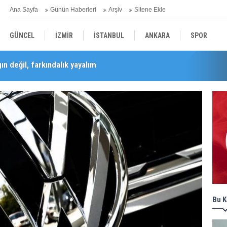
Ana Sayfa
Günün Haberleri
Arşiv
Sitene Ekle
GÜNCEL
İZMİR
İSTANBUL
ANKARA
SPOR
n değil, farkındalık yayalım
Barış Selçuk saygıyla anıldı
YEREL
SAĞLIK
EKONOMİ
POLİTİKA
Bu K