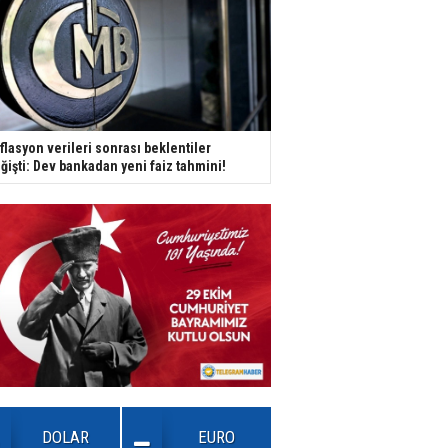
flasyon verileri sonrası beklentiler
ğişti: Dev bankadan yeni faiz tahmini!
DOLAR
EURO