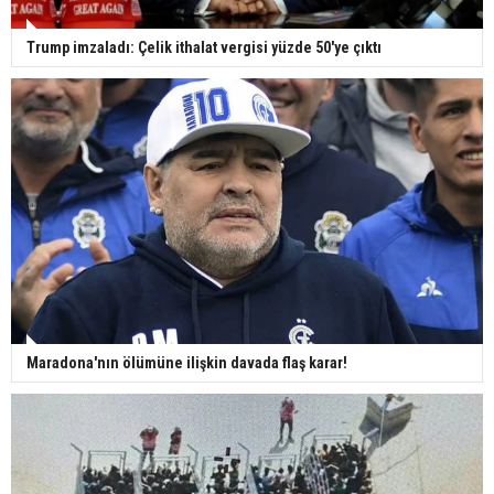
Trump imzaladı: Çelik ithalat vergisi yüzde 50'ye çıktı
Maradona'nın ölümüne ilişkin davada flaş karar!