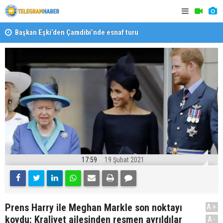
Başkan Eşki’den Çamdibi’nde esnaf turu
Halk isted
17:59
19 Şubat 2021
Prens Harry ile Meghan Markle son noktayı
A+
koydu: Kraliyet ailesinden resmen ayrıldılar
A-