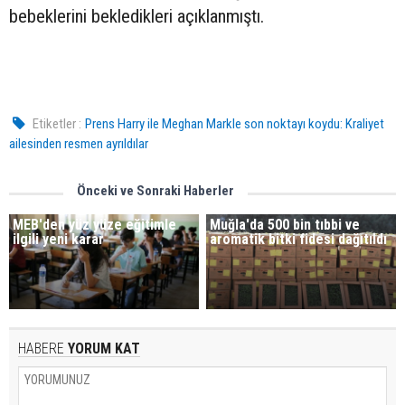
bebeklerini bekledikleri açıklanmıştı.
Etiketler :
Prens Harry ile Meghan Markle son noktayı koydu: Kraliyet
ailesinden resmen ayrıldılar
Önceki ve Sonraki Haberler
MEB'den yüz yüze eğitimle
Muğla'da 500 bin tıbbi ve
ilgili yeni karar
aromatik bitki fidesi dağıtıldı
HABERE
YORUM KAT