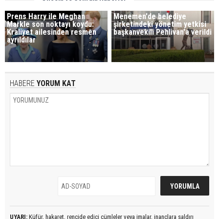
Prens Harry ile Meghan
Menemen'de belediye
Markle son noktayı koydu:
şirketindeki yönetim yetkisi
Kraliyet ailesinden resmen
başkanvekili Pehlivan'a verildi
ayrıldılar
HABERE
YORUM KAT
UYARI:
Küfür, hakaret, rencide edici cümleler veya imalar, inançlara saldırı