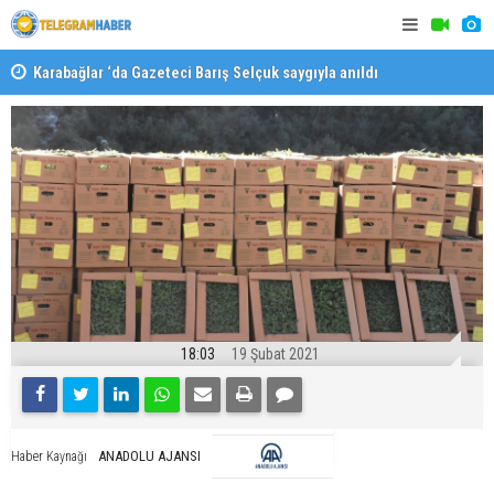
Karabağlar ‘da Gazeteci Barış Selçuk saygıyla anıldı
Konaklı ka
18:03
19 Şubat 2021
ANADOLU AJANSI
Haber Kaynağı