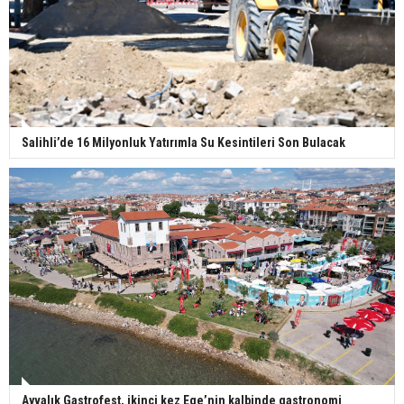
Salihli’de 16 Milyonluk Yatırımla Su Kesintileri Son Bulacak
Ayvalık Gastrofest, ikinci kez Ege’nin kalbinde gastronomi