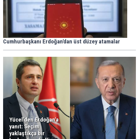
Cumhurbaşkanı Erdoğan'dan üst düzey atamalar
Yücel’den Erdoğan'a
yanıt: Seçim
yaklaştıkça bir