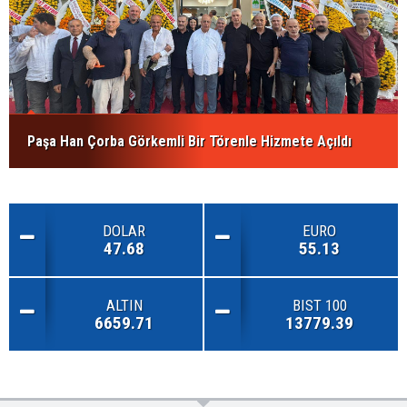
Paşa Han Çorba Görkemli Bir Törenle Hizmete Açıldı
DOLAR
EURO
47.68
55.13
ALTIN
BIST 100
6659.71
13779.39