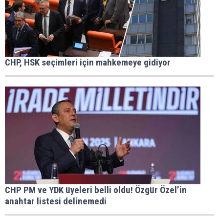
CHP, HSK seçimleri için mahkemeye gidiyor
CHP PM ve YDK üyeleri belli oldu! Özgür Özel’in
anahtar listesi delinemedi