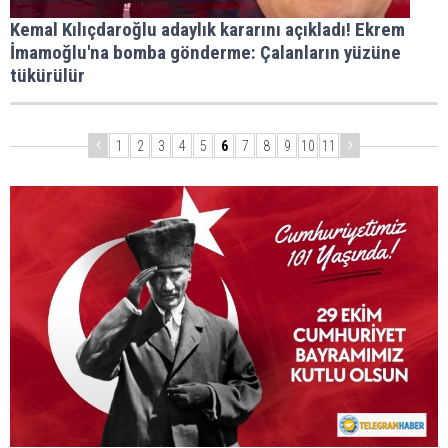
Kemal Kılıçdaroğlu adaylık kararını açıkladı! Ekrem
İmamoğlu'na bomba gönderme: Çalanların yüzüne
tükürülür
1
2
3
4
5
6
7
8
9
10
11