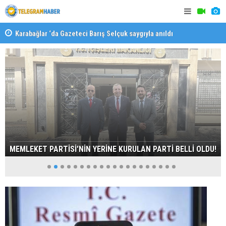
Karabağlar ‘da Gazeteci Barış Selçuk saygıyla anıldı
Konaklı ka
MEMLEKET PARTİSİ'NİN YERİNE KURULAN PARTİ BELLİ OLDU!