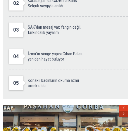
Karabağlar ‘da Gazeteci Barış
02
Selçuk saygıyla anıldı
SAK’dan mesaj var; Yangın değil,
03
farkındalık yayalım
İzmir’in simge yapısı Cihan Palas
04
yeniden hayat buluyor
Konaklı kadınların okuma azmi
05
örnek oldu