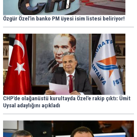
Özgür Özel'in banko PM üyesi isim listesi beliriyor!
CHP'de olağanüstü kurultayda Özel'e rakip çıktı: Ümit
Uysal adaylığını açıkladı