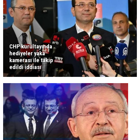
CHP kurultayında
hediyeler yaka
kamerası ile takip
edildi iddiası