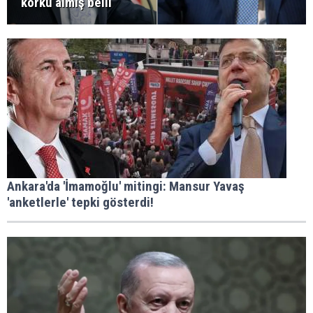
korku almış belli
Ankara'da 'İmamoğlu' mitingi: Mansur Yavaş
'anketlerle' tepki gösterdi!