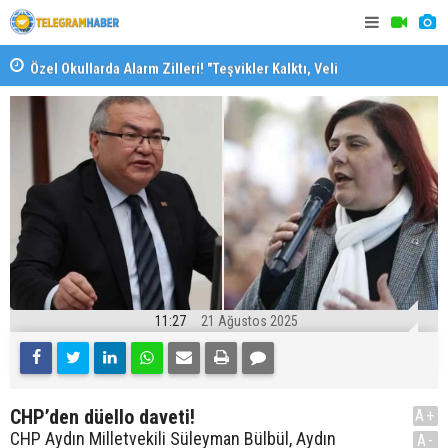
Özel Okullarda Alarm Zilleri! "Teşvikler Kalktı, Veli
"Toprağını
Devlet Okuluna Yöneldi"
11:27
21 Ağustos 2025
CHP’den düello daveti!
A+
CHP Aydın Milletvekili Süleyman Bülbül, Aydın
A-