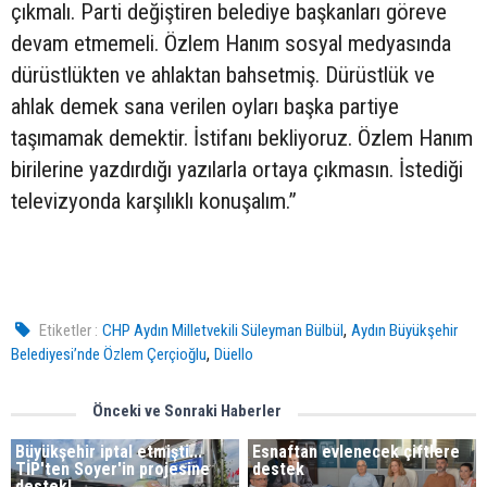
çıkmalı. Parti değiştiren belediye başkanları göreve
devam etmemeli. Özlem Hanım sosyal medyasında
dürüstlükten ve ahlaktan bahsetmiş. Dürüstlük ve
ahlak demek sana verilen oyları başka partiye
taşımamak demektir. İstifanı bekliyoruz. Özlem Hanım
birilerine yazdırdığı yazılarla ortaya çıkmasın. İstediği
televizyonda karşılıklı konuşalım.”
,
Etiketler :
CHP Aydın Milletvekili Süleyman Bülbül
Aydın Büyükşehir
,
Belediyesi’nde Özlem Çerçioğlu
Düello
Önceki ve Sonraki Haberler
Büyükşehir iptal etmişti...
Esnaftan evlenecek çiftlere
TİP'ten Soyer'in projesine
destek
destek!