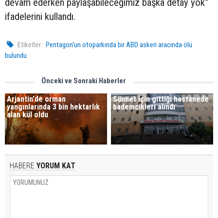
devam ederken paylaşabileceğimiz başka detay yok”
ifadelerini kullandı.
Etiketler :
Pentagon'un otoparkında bir ABD askeri aracında ölü
bulundu
Önceki ve Sonraki Haberler
Arjantin'de orman
Sünnet için gittiği hastanede
yangınlarında 3 bin hektarlık
bademcikleri alındı
alan kül oldu
HABERE
YORUM KAT