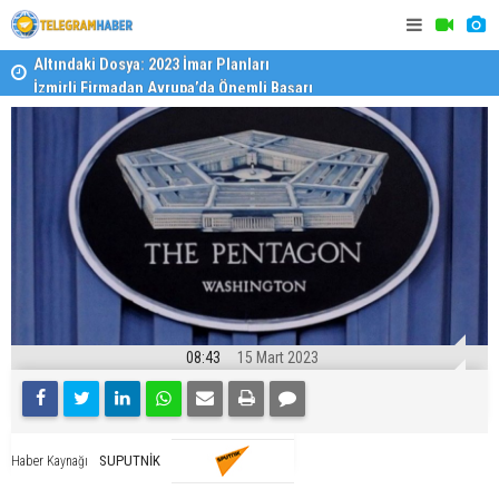
İzmirli Firmadan Avrupa’da Önemli Başarı
Özel Okulla
Devlet Oku
08:43
15 Mart 2023
SUPUTNİK
Haber Kaynağı