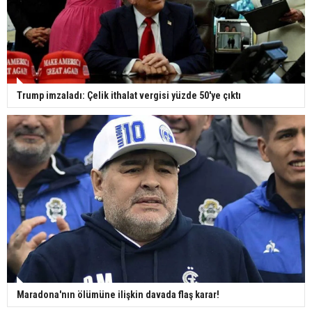
Trump imzaladı: Çelik ithalat vergisi yüzde 50'ye çıktı
Maradona'nın ölümüne ilişkin davada flaş karar!