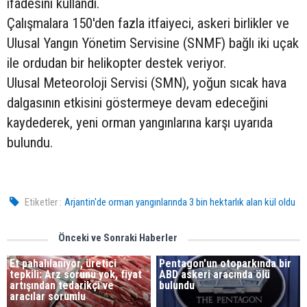
ifadesini kullandı.
Çalışmalara 150'den fazla itfaiyeci, askeri birlikler ve
Ulusal Yangın Yönetim Servisine (SNMF) bağlı iki uçak
ile ordudan bir helikopter destek veriyor.
Ulusal Meteoroloji Servisi (SMN), yoğun sıcak hava
dalgasının etkisini göstermeye devam edeceğini
kaydederek, yeni orman yangınlarına karşı uyarıda
bulundu.
Etiketler :
Arjantin'de orman yangınlarında 3 bin hektarlık alan kül oldu
Önceki ve Sonraki Haberler
Et pahalılanıyor, üretici
Pentagon'un otoparkında bir
tepkili: Arz sorunu yok, fiyat
ABD askeri aracında ölü
artışından tedarikçi ve
bulundu
aracılar sorumlu