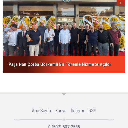
Paşa Han Çorba Görkemli Bir Törenle Hizmete Açıldı
Ana Sayfa
Künye
İletişim
RSS
0 (507) 507-2535