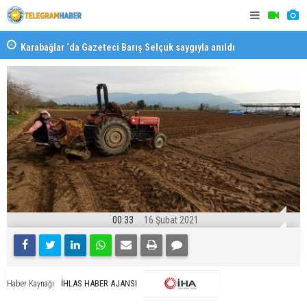
Karabağlar ‘da Gazeteci Barış Selçuk saygıyla anıldı
Konaklı ka
00:33
16 Şubat 2021
İHLAS HABER AJANSI
Haber Kaynağı