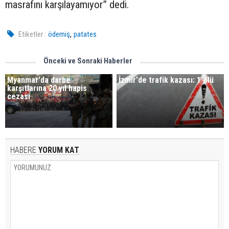
masrafını karşılayamıyor” dedi.
,
Etiketler :
ödemiş
patates
Önceki ve Sonraki Haberler
Myanmar'da darbe
İzmir'de trafik kazası: 1 ölü
karşıtlarına 20 yıl hapis
cezası
HABERE
YORUM KAT