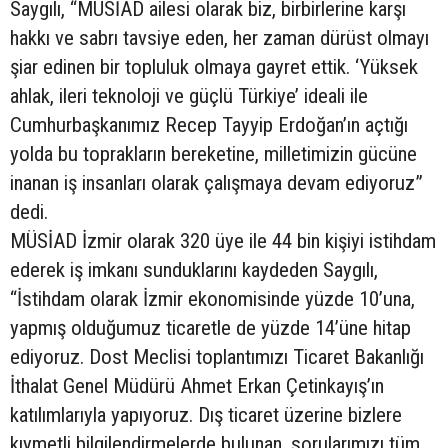
Saygılı, “MÜSİAD ailesi olarak biz, birbirlerine karşı
hakkı ve sabrı tavsiye eden, her zaman dürüst olmayı
şiar edinen bir topluluk olmaya gayret ettik. ‘Yüksek
ahlak, ileri teknoloji ve güçlü Türkiye’ ideali ile
Cumhurbaşkanımız Recep Tayyip Erdoğan’ın açtığı
yolda bu toprakların bereketine, milletimizin gücüne
inanan iş insanları olarak çalışmaya devam ediyoruz”
dedi.
MÜSİAD İzmir olarak 320 üye ile 44 bin kişiyi istihdam
ederek iş imkanı sunduklarını kaydeden Saygılı,
“İstihdam olarak İzmir ekonomisinde yüzde 10’una,
yapmış olduğumuz ticaretle de yüzde 14’üne hitap
ediyoruz. Dost Meclisi toplantımızı Ticaret Bakanlığı
İthalat Genel Müdürü Ahmet Erkan Çetinkayış’ın
katılımlarıyla yapıyoruz. Dış ticaret üzerine bizlere
kıymetli bilgilendirmelerde bulunan, sorularımızı tüm