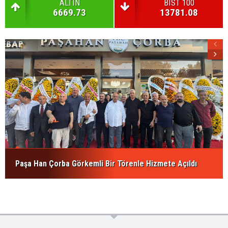
ALTIN
BIST 100
6669.73
13781.08
Paşa Han Çorba Görkemli Bir Törenle Hizmete Açıldı