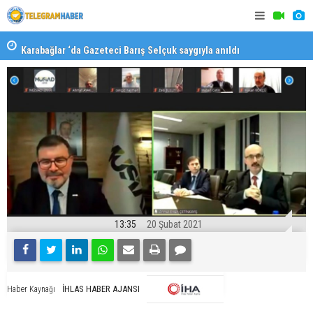
Karabağlar ‘da Gazeteci Barış Selçuk saygıyla anıldı
Konaklı ka
13:35
20 Şubat 2021
İHLAS HABER AJANSI
Haber Kaynağı