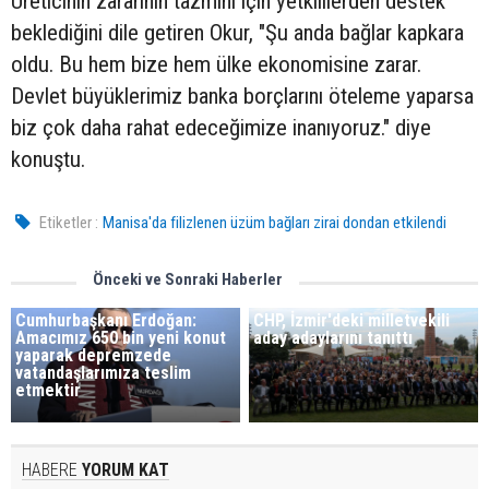
Üreticinin zararının tazmini için yetkililerden destek
beklediğini dile getiren Okur, "Şu anda bağlar kapkara
oldu. Bu hem bize hem ülke ekonomisine zarar.
Devlet büyüklerimiz banka borçlarını öteleme yaparsa
biz çok daha rahat edeceğimize inanıyoruz." diye
konuştu.
Etiketler :
Manisa'da filizlenen üzüm bağları zirai dondan etkilendi
Önceki ve Sonraki Haberler
Cumhurbaşkanı Erdoğan:
CHP, İzmir'deki milletvekili
Amacımız 650 bin yeni konut
aday adaylarını tanıttı
yaparak depremzede
vatandaşlarımıza teslim
etmektir
HABERE
YORUM KAT