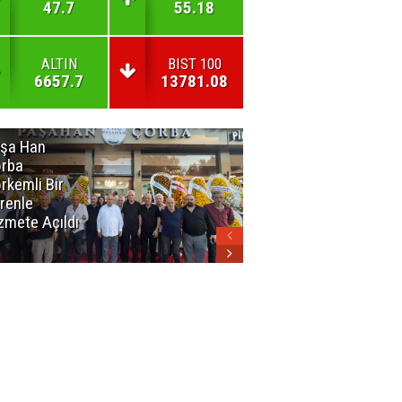
47.7
55.18
ALTIN
BIST 100
6657.7
13781.08
şa Han
İnsan En Çok
rba
Açamadığı
rkemli Bir
Kapıları
renle
Hatırlar
zmete Açıldı