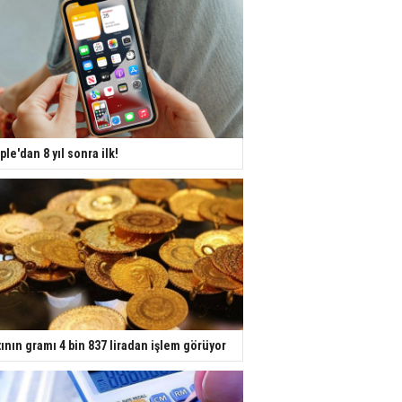
ple'dan 8 yıl sonra ilk!
tının gramı 4 bin 837 liradan işlem görüyor