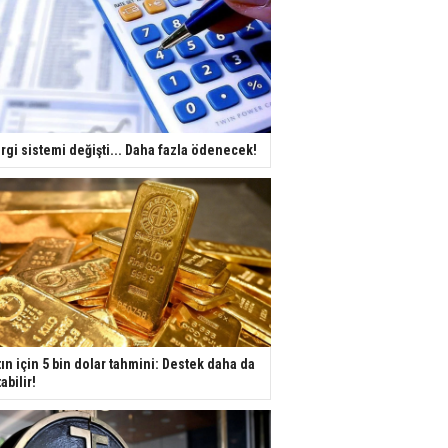
rgi sistemi değişti... Daha fazla ödenecek!
tın için 5 bin dolar tahmini: Destek daha da
tabilir!