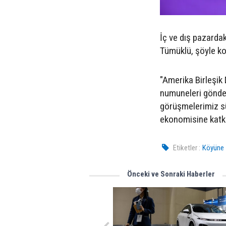
İç ve dış pazardak
Tümüklü, şöyle k
"Amerika Birleşik 
numuneleri gönderd
görüşmelerimiz sü
ekonomisine katkı
Etiketler :
Köyüne z
Önceki ve Sonraki Haberler