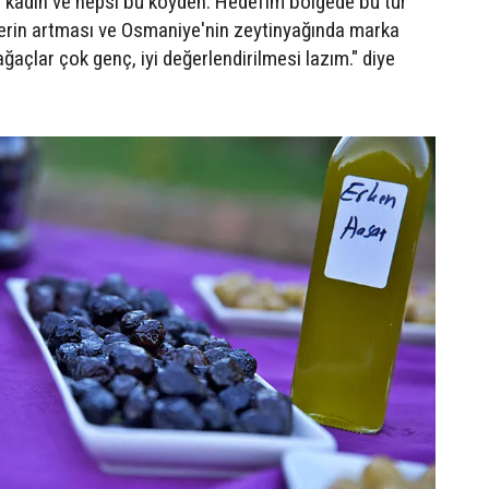
u kadın ve hepsi bu köyden. Hedefim bölgede bu tür
cilerin artması ve Osmaniye'nin zeytinyağında marka
ğaçlar çok genç, iyi değerlendirilmesi lazım." diye