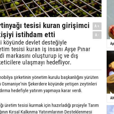
tinyağı tesisi kuran girişimci
A+
işiyi istihdam etti
A-
 köyünde devlet desteğiyle
Ap
etim tesisi kuran iş insanı Ayşe Pınar
i markasını oluşturup iç ve dış
eticilere ulaşmayı hedefliyor.
mobilya şirketinin yönetim kurulu başkanlığını yürüten
 Osmaniye'nin Şekerdere köyünde yetişen zeytinleri
rma hedefiyle yatırım yapmaya karar verdi.
Al
ı üretim tesisi kurmak için hazırladığı projeyle Tarım
ının Kırsal Kalkınma Yatırımlarının Desteklenmesi