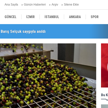
Ana Sayfa
Günün Haberleri
Arşiv
Sitene Ekle
GÜNCEL
İZMİR
İSTANBUL
ANKARA
SPOR
Barış Selçuk saygıyla anıldı
YEREL
SAĞLIK
EKONOMİ
POLİTİKA
Bu K