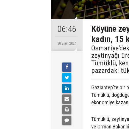
Köyüne zey
06:46
kadın, 15 k
30 Ekim 2024
Osmaniye'deki
zeytinyağı ür
Tümüklü, kend
pazardaki tük
Gaziantep'te bir 
Tümüklü, doğduğu
ekonomiye kazandı
Tümüklü, zeytinyağ
ve Orman Bakanlığ