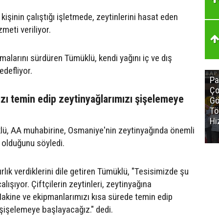
kişinin çalıştığı işletmede, zeytinlerini hasat eden
zmeti veriliyor.
alarını sürdüren Tümüklü, kendi yağını iç ve dış
defliyor.
Pa
Ço
zı temin edip zeytinyağlarımızı şişelemeye
Gö
Tö
Hi
lü, AA muhabirine, Osmaniye'nin zeytinyağında önemli
 olduğunu söyledi.
lık verdiklerini dile getiren Tümüklü, "Tesisimizde şu
lışıyor. Çiftçilerin zeytinleri, zeytinyağına
akine ve ekipmanlarımızı kısa sürede temin edip
 şişelemeye başlayacağız." dedi.