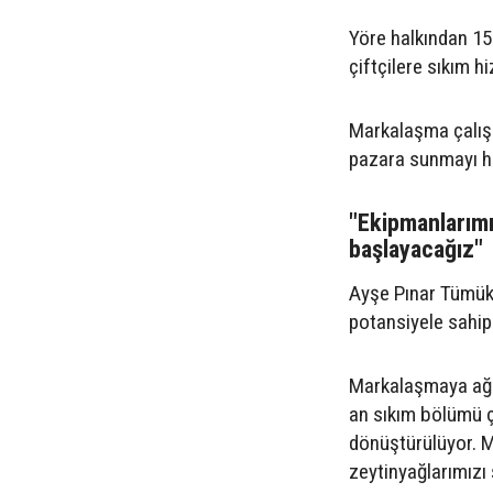
Yöre halkından 15 
çiftçilere sıkım hi
Markalaşma çalışm
pazara sunmayı he
"Ekipmanlarımı
başlayacağız"
Ayşe Pınar Tümük
potansiyele sahip
Markalaşmaya ağır
an sıkım bölümü ça
dönüştürülüyor. M
zeytinyağlarımızı