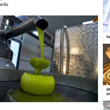
urdu.
Ve
Al
ar