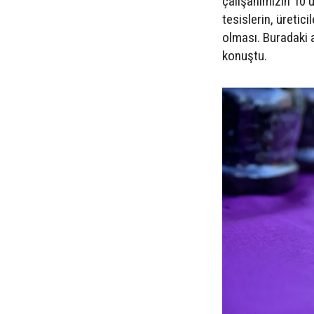
çalışanımızın 10'
tesislerin, üreti
olması. Buradaki a
konuştu.