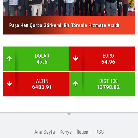
Paşa Han Çorba Görkemli Bir Törenle Hizmete Açıldı
DOLAR
EURO
47.6
54.96
ALTIN
BIST 100
6483.91
13798.82
Ana Sayfa
Künye
İletişim
RSS