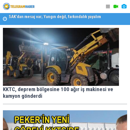
SAK’dan mesaj var; Yangın değil, farkındalık yayalım
Konaklı ka
Karabağlar ‘da Gazeteci Barış Selçuk saygıyla anıldı
KKTC, deprem bölgesine 100 ağır iş makinesi ve
kamyon gönderdi