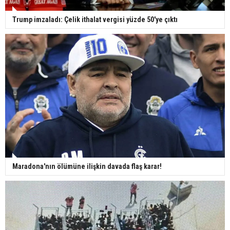
Trump imzaladı: Çelik ithalat vergisi yüzde 50'ye çıktı
Maradona'nın ölümüne ilişkin davada flaş karar!