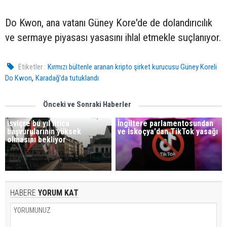
Do Kwon, ana vatanı Güney Kore'de de dolandırıcılık
ve sermaye piyasası yasasını ihlal etmekle suçlanıyor.
Etiketler :
Kırmızı bültenle aranan kripto şirket kurucusu Güney Koreli
,
Do Kwon
Karadağ'da tutuklandı
Önceki ve Sonraki Haberler
İsviçre bu yıl iltica
İngiltere parlamentosundan
başvurularının yüksek
ve İskoçya'dan TikTok yasağı
olmasını bekliyor
HABERE
YORUM KAT