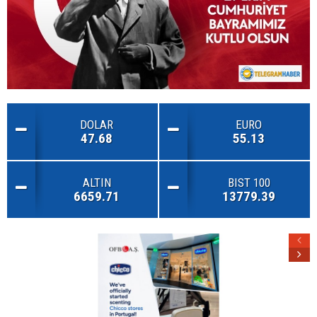
DOLAR
EURO
47.68
55.13
ALTIN
BIST 100
6659.71
13779.39