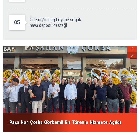
Ödemiş’in dağ köyüne soğuk
05
hava deposu desteği
Paşa Han Çorba Görkemli Bir Törenle Hizmete Açıldı