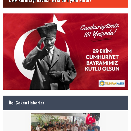
CHP kurultayı davası: AYM'den yeni karar!
İlgi Çeken Haberler