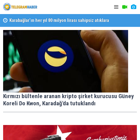
Karabağlar’ın her yıl 80 milyon lirası sahipsiz atıklara
gidiyor
Halk isted
Başkan Eşki’den Çamdibi’nde esnaf turu
Kırmızı bültenle aranan kripto şirket kurucusu Güney
Koreli Do Kwon, Karadağ'da tutuklandı