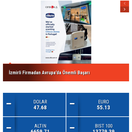
İzmirli Firmadan Avrupa’da Önemli Başarı
DOLAR
EURO
47.68
55.13
ALTIN
BIST 100
6659.71
13779.39