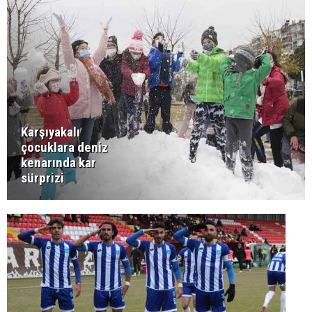
Karşıyakalı
çocuklara deniz
kenarında kar
sürprizi