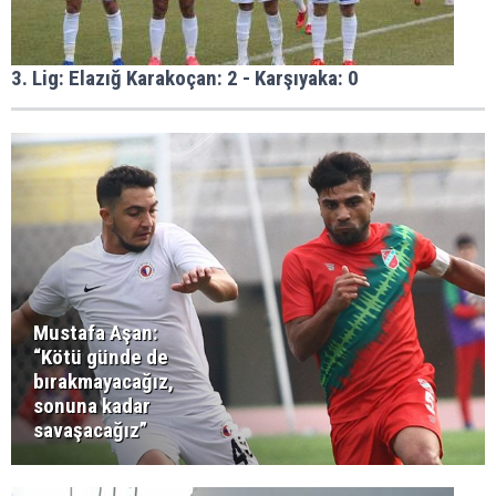
3. Lig: Elazığ Karakoçan: 2 - Karşıyaka: 0
Mustafa Aşan:
“Kötü günde de
bırakmayacağız,
sonuna kadar
savaşacağız”