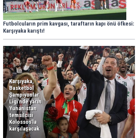
Futbolcuların prim kavgası, taraftarın kapı önü öfkesi:
Karşıyaka karıştı!
Karşıyaka,
Basketbol
Şampiyonlar
Ligi'nde yarın
Yunanistan
temsilcisi
Kolossos'la
karşılaşacak