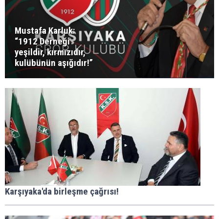
Mustafa Karluk:
“1912 Derneği
yeşildir, kırmızıdır,
kulübünün aşığıdır!”
Karşıyaka'da birleşme çağrısı!