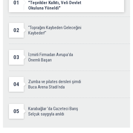
01
"Teşvikler Kalktı, Veli Devlet
Okuluna Yöneldi"
"Toprağını Kaybeden Geleceğini
02
Kaybeder!"
İzmirli Firmadan Avrupa’da
03
Önemli Başarı
Zumba ve pilates dersleri şimdi
04
Buca Arena Stadı’nda
Karabağlar ‘da Gazeteci Barış
05
Selçuk saygıyla anıldı