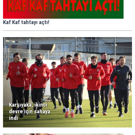
Kaf Kaf tahtayı açtı!
Karşıyaka, ikinci
devre için sahaya
indi