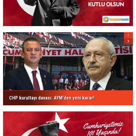
CHP kurultayı davası: AYM'den yeni karar!