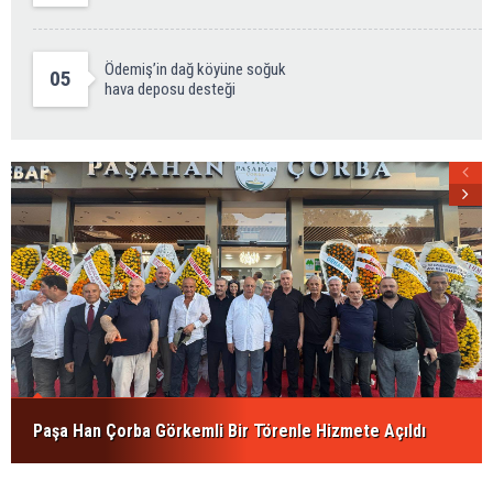
Ödemiş’in dağ köyüne soğuk
05
hava deposu desteği
Paşa Han Çorba Görkemli Bir Törenle Hizmete Açıldı