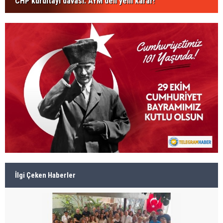
CHP kurultayı davası: AYM'den yeni karar!
İlgi Çeken Haberler