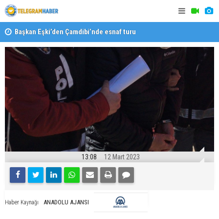
Başkan Eşki’den Çamdibi’nde esnaf turu
Halk isted
13:08
12 Mart 2023
ANADOLU AJANSI
Haber Kaynağı