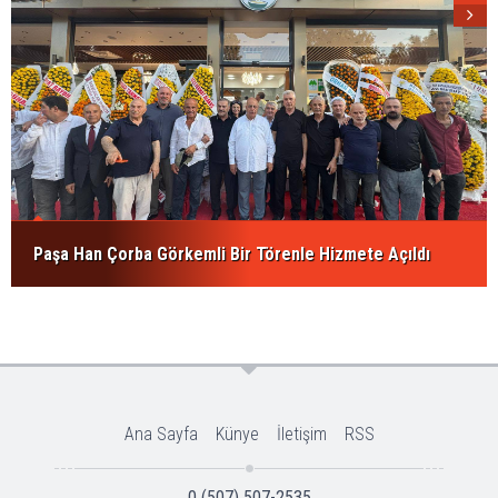
Paşa Han Çorba Görkemli Bir Törenle Hizmete Açıldı
Ana Sayfa
Künye
İletişim
RSS
0 (507) 507-2535