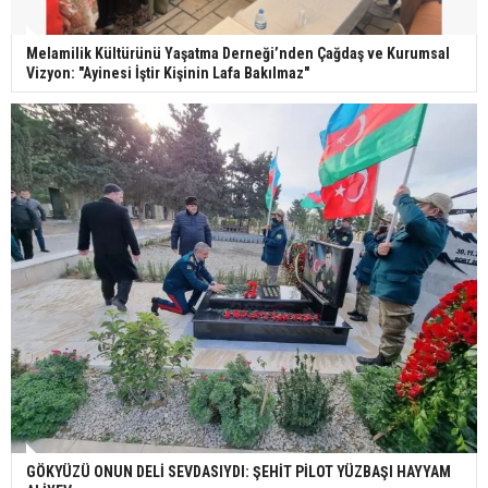
Melamilik Kültürünü Yaşatma Derneği’nden Çağdaş ve Kurumsal
Vizyon: "Ayinesi İştir Kişinin Lafa Bakılmaz"
GÖKYÜZÜ ONUN DELİ SEVDASIYDI: ŞEHİT PİLOT YÜZBAŞI HAYYAM