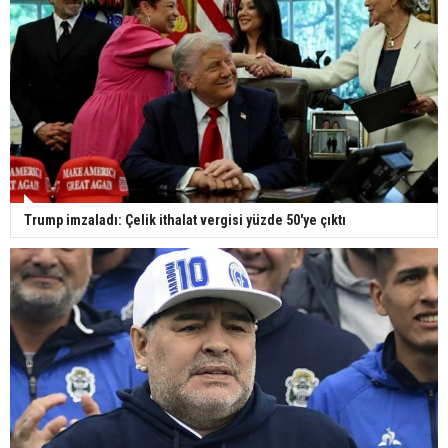
Trump imzaladı: Çelik ithalat vergisi yüzde 50'ye çıktı