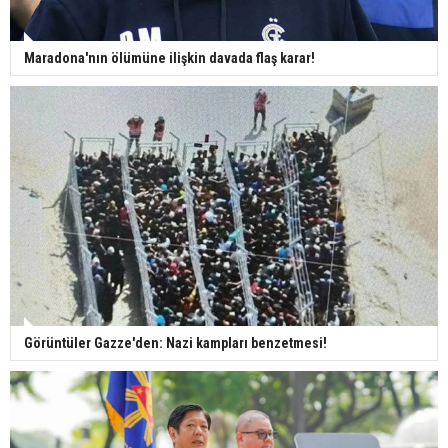
Maradona'nın ölümüne ilişkin davada flaş karar!
Görüntüler Gazze'den: Nazi kampları benzetmesi!