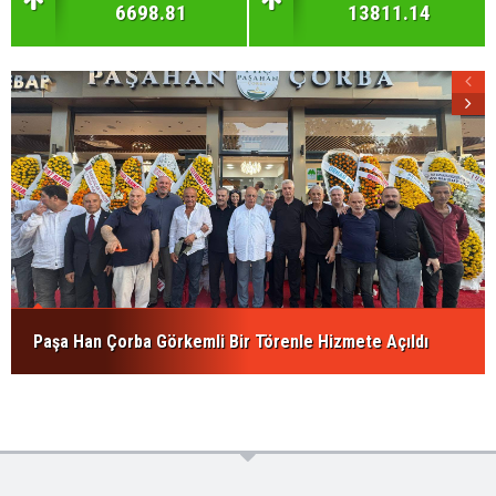
6698.81
13811.14
Paşa Han Çorba Görkemli Bir Törenle Hizmete Açıldı