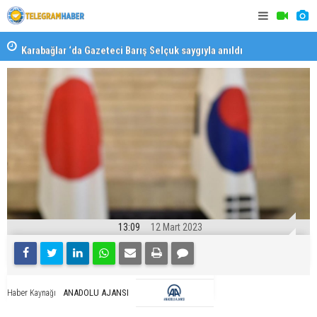
Karabağlar ‘da Gazeteci Barış Selçuk saygıyla anıldı
Konaklı ka
13:09
12 Mart 2023
ANADOLU AJANSI
Haber Kaynağı