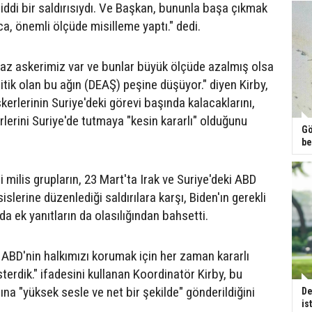
ciddi bir saldırısıydı. Ve Başkan, bununla başa çıkmak
rca, önemli ölçüde misilleme yaptı." dedi.
 az askerimiz var ve bunlar büyük ölçüde azalmış olsa
ritik olan bu ağın (DEAŞ) peşine düşüyor." diyen Kirby,
erlerinin Suriye'deki görevi başında kalacaklarını,
lerini Suriye'de tutmaya "kesin kararlı" olduğunu
Gö
be
li milis grupların, 23 Mart'ta Irak ve Suriye'deki ABD
islerine düzenlediği saldırılara karşı, Biden'ın gerekli
 ek yanıtların da olasılığından bahsetti.
 ABD'nin halkımızı korumak için her zaman kararlı
erdik." ifadesini kullanan Koordinatör Kirby, bu
na "yüksek sesle ve net bir şekilde" gönderildiğini
De
is