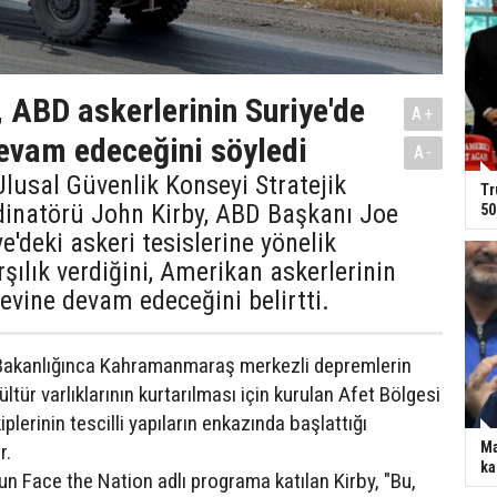
, ABD askerlerinin Suriye'de
A+
evam edeceğini söyledi
A-
lusal Güvenlik Konseyi Stratejik
Tr
dinatörü John Kirby, ABD Başkanı Joe
50
ye'deki askeri tesislerine yönelik
rşılık verdiğini, Amerikan askerlerinin
evine devam edeceğini belirtti.
 Bakanlığınca Kahramanmaraş merkezli depremlerin
ültür varlıklarının kurtarılması için kurulan Afet Bölgesi
iplerinin tescilli yapıların enkazında başlattığı
Ma
r.
ka
n Face the Nation adlı programa katılan Kirby, "Bu,