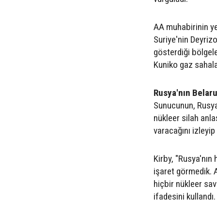
AA muhabirinin ye
Suriye'nin Deyrizor
gösterdiği bölgel
Kuniko gaz sahalar
Rusya'nın Belaru
Sunucunun, Rusya D
nükleer silah anl
varacağını izleyi
Kirby, "Rusya'nın 
işaret görmedik. 
hiçbir nükleer sa
ifadesini kullandı.