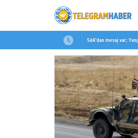
SAK’dan mesaj var; Yangı
Karabağlar ‘da Gazeteci 