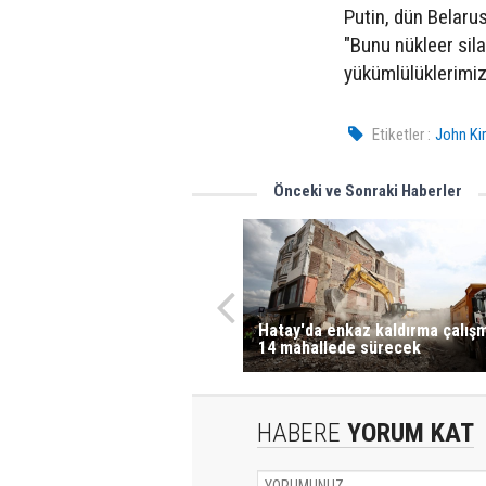
Putin, dün Belarus
"Bunu nükleer sila
yükümlülüklerimiz
Etiketler :
John Ki
Önceki ve Sonraki Haberler
Hatay'da enkaz kaldırma çalışm
14 mahallede sürecek
HABERE
YORUM KAT