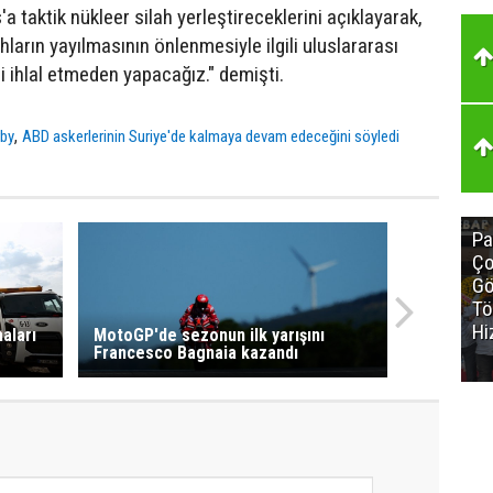
'a taktik nükleer silah yerleştireceklerini açıklayarak,
hların yayılmasının önlenmesiyle ilgili uluslararası
i ihlal etmeden yapacağız." demişti.
,
rby
ABD askerlerinin Suriye'de kalmaya devam edeceğini söyledi
Pa
Ço
Gö
Tö
Hi
aları
MotoGP'de sezonun ilk yarışını
Francesco Bagnaia kazandı