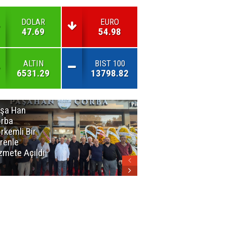
DOLAR
EURO
47.69
54.98
ALTIN
BIST 100
6531.29
13798.82
şa Han
İnsan En Çok
rba
Açamadığı
rkemli Bir
Kapıları
renle
Hatırlar
zmete Açıldı