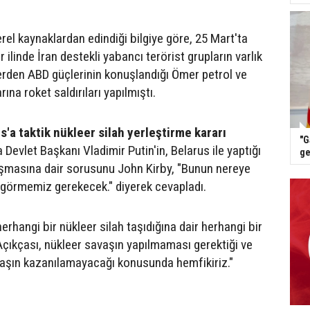
rel kaynaklardan edindiği bilgiye göre, 25 Mart'ta
 ilinde İran destekli yabancı terörist grupların varlık
erden ABD güçlerinin konuşlandığı Ömer petrol ve
ına roket saldırıları yapılmıştı.
s'a taktik nükleer silah yerleştirme kararı
"G
evlet Başkanı Vladimir Putin'in, Belarus ile yaptığı
ge
aşmasına dair sorusunu John Kirby, "Bunun nereye
p görmemiz gerekecek." diyerek cevapladı.
herhangi bir nükleer silah taşıdığına dair herhangi bir
Açıkçası, nükleer savaşın yapılmaması gerektiği ve
vaşın kazanılamayacağı konusunda hemfikiriz."