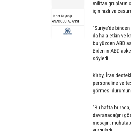
militan grupların 
için hızlı ve cesu
Haber Kaynağı
ANADOLU AJANSI
"Suriye'de binden
da hala etkin ve k
bu yüzden ABD ask
Biden'ın ABD asker
söyledi.
Kirby, İran destek
personeline ve tes
görmesi durumunda
"Bu hafta burada,
davranacağını göst
mesajın, muhatabı
vurguladı.