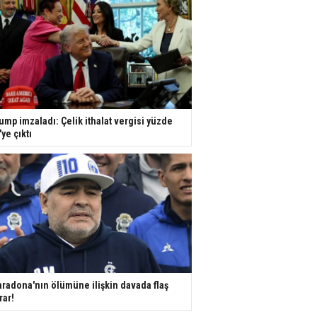
ump imzaladı: Çelik ithalat vergisi yüzde
'ye çıktı
radona'nın ölümüne ilişkin davada flaş
rar!