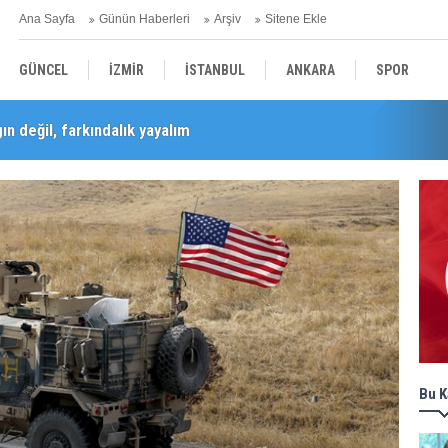
Ana Sayfa
Günün Haberleri
Arşiv
Sitene Ekle
GÜNCEL
İZMİR
İSTANBUL
ANKARA
SPOR
n değil, farkındalık yayalım
Barış Selçuk saygıyla anıldı
YEREL
SAĞLIK
EKONOMİ
POLİTİKA
Bu K