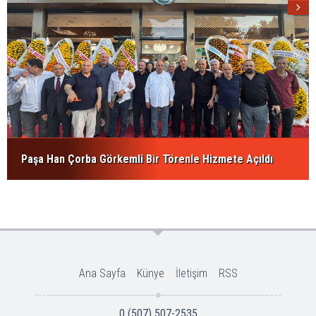
Paşa Han Çorba Görkemli Bir Törenle Hizmete Açıldı
Ana Sayfa
Künye
İletişim
RSS
0 (507) 507-2535