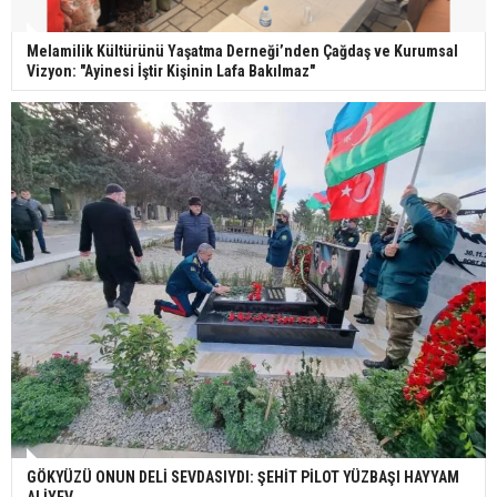
Melamilik Kültürünü Yaşatma Derneği’nden Çağdaş ve Kurumsal
Vizyon: "Ayinesi İştir Kişinin Lafa Bakılmaz"
GÖKYÜZÜ ONUN DELİ SEVDASIYDI: ŞEHİT PİLOT YÜZBAŞI HAYYAM
ALİYEV