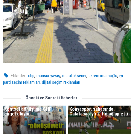
,
,
,
,
Etiketler :
chp
mansur yavaş
meral akşener
ekrem imamoğlu
iyi
,
parti seçim reklamları
dijital seçim reklamları
Önceki ve Sonraki Haberler
Kentsel dönüşüme CHP
Konyaspor, sahasında
engel oluyor
Galatasaray'ı 2-1 mağlup etti