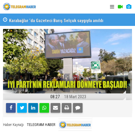
Karabağlar ‘da Gazeteci Barış Selçuk saygıyla anıldı
Konaklı ka
08:27
18 Mart 2023
TELEGRAM HABER
Haber Kaynağı