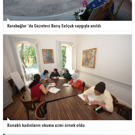
Karabağlar ‘da Gazeteci Barış Selçuk saygıyla anıldı
Konaklı kadınların okuma azmi örnek oldu