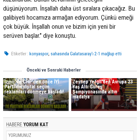
düşünüyorum. İnşallah daha üst sıralara çıkacağız. Bu
galibiyeti hocamıza armağan ediyorum. Çünkü emeği
çok büyük. İnşallah onun ve bizim için yeni bir
serüven başlar." diye konuştu.
,
Etiketler :
konyaspor
sahasında Galatasaray'ı 2-1 mağlup etti
Önceki ve Sonraki Haberler
İzmir'de CHP'den önce İYİ
Zeynep Yetgil'den Avrupa 23
Parti'nin dijital seçim
Yaş Altı Güreş
reklamları dönmeye başladı!
Şampiyonasında altın
madalya
HABERE
YORUM KAT