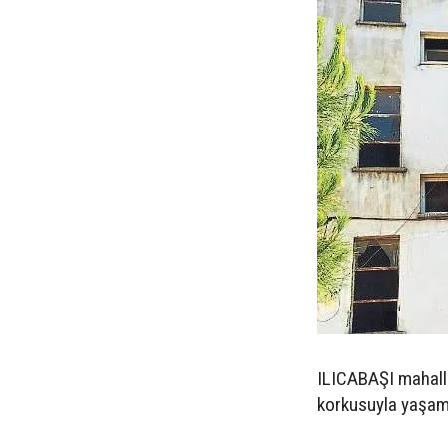
ILICABAŞI mahalle
korkusuyla yaşama