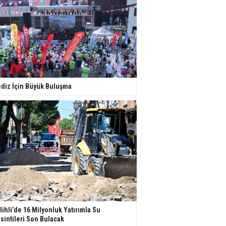
diz İçin Büyük Buluşma
lihli’de 16 Milyonluk Yatırımla Su
sintileri Son Bulacak