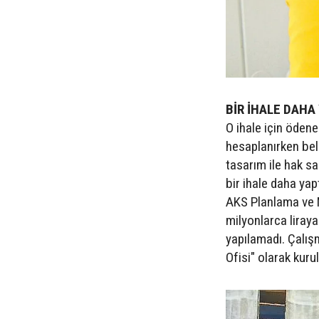
BİR İHALE DAHA 
O ihale için öden
hesaplanırken bel
tasarım ile hak sa
bir ihale daha yapt
AKS Planlama ve M
milyonlarca liray
yapılamadı. Çalış
Ofisi" olarak kur