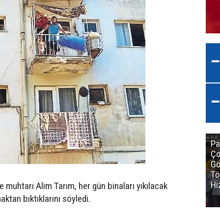
Pa
Ço
Gö
Tö
Hi
 muhtarı Alim Tarım, her gün binaları yıkılacak
ktan bıktıklarını söyledi.