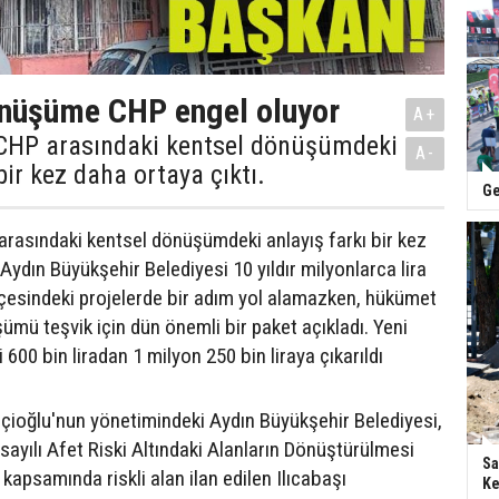
önüşüme CHP engel oluyor
A+
CHP arasındaki kentsel dönüşümdeki
A-
bir kez daha ortaya çıktı.
Ge
rasındaki kentsel dönüşümdeki anlayış farkı bir kez
 Aydın Büyükşehir Belediyesi 10 yıldır milyonlarca lira
ilçesindeki projelerde bir adım yol alamazken, hükümet
ümü teşvik için dün önemli bir paket açıkladı. Yeni
i 600 bin liradan 1 milyon 250 bin liraya çıkarıldı
ioğlu'nun yönetimindeki Aydın Büyükşehir Belediyesi,
sayılı Afet Riski Altındaki Alanların Dönüştürülmesi
Sa
apsamında riskli alan ilan edilen Ilıcabaşı
Ke