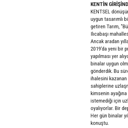
KENTİN GİRİŞİN
KENTSEL dönüşüml
uygun tasarımlı bin
getiren Tarım, "B
Ilıcabaşı mahalles
Ancak aradan yıll
2019'da yeni bir p
yapılması yer alı
binalar uygun olm
gönderdik. Bu süre
ihalesini kazanan 
sahiplerine uzlaşm
kimsenin ayağına 
istemediği için uz
oyalıyorlar. Bir d
Her gün binalar yı
konuştu.