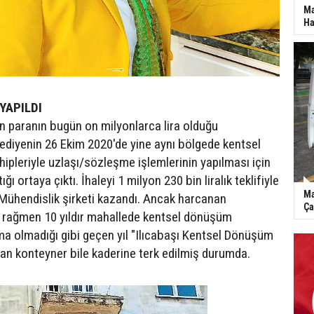
Ma
Ha
YAPILDI
en paranın bugün on milyonlarca lira olduğu
ediyenin 26 Ekim 2020'de yine aynı bölgede kentsel
hipleriyle uzlaşı/sözleşme işlemlerinin yapılması için
ığı ortaya çıktı. İhaleyi 1 milyon 230 bin liralık teklifiyle
Ma
ühendislik şirketi kazandı. Ancak harcanan
Ça
a rağmen 10 yıldır mahallede kentsel dönüşüm
ma olmadığı gibi geçen yıl "Ilıcabaşı Kentsel Dönüşüm
ulan konteyner bile kaderine terk edilmiş durumda.