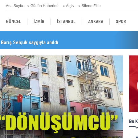
Ana Sayfa
Günün Haberleri
Arşiv
Sitene Ekle
GÜNCEL
İZMİR
İSTANBUL
ANKARA
SPOR
Barış Selçuk saygıyla anıldı
YEREL
SAĞLIK
EKONOMİ
POLİTİKA
Bu K