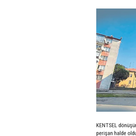
KENTSEL dönüşüm 
perişan halde old