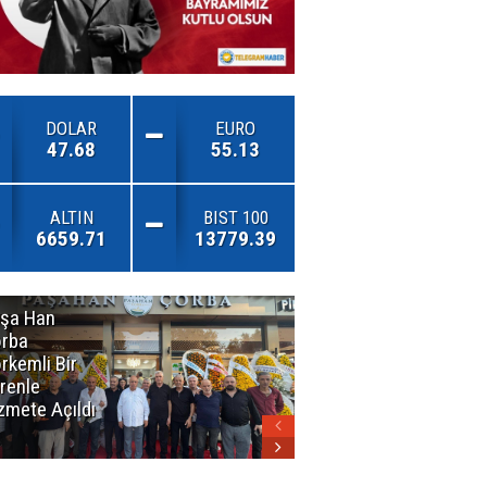
DOLAR
EURO
47.68
55.13
ALTIN
BIST 100
6659.71
13779.39
şa Han
İnsan En Çok
rba
Açamadığı
rkemli Bir
Kapıları
renle
Hatırlar
zmete Açıldı