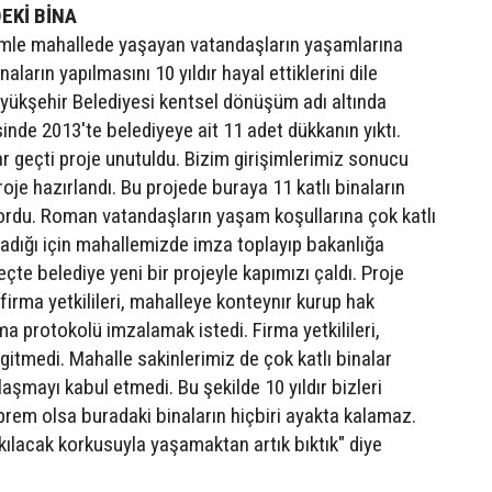
DEKİ BİNA
e mahallede yaşayan vatandaşların yaşamlarına
aların yapılmasını 10 yıldır hayal ettiklerini dile
üyükşehir Belediyesi kentsel dönüşüm adı altında
inde 2013'te belediyeye ait 11 adet dükkanın yıktı.
ar geçti proje unutuldu. Bizim girişimlerimiz sonucu
roje hazırlandı. Bu projede buraya 11 katlı binaların
yordu. Roman vatandaşların yaşam koşullarına çok katlı
adığı için mahallemizde imza toplayıp bakanlığa
çte belediye yeni bir projeyle kapımızı çaldı. Proje
firma yetkilileri, mahalleye konteynır kurup hak
a protokolü imzalamak istedi. Firma yetkilileri,
gitmedi. Mahalle sakinlerimiz de çok katlı binalar
laşmayı kabul etmedi. Bu şekilde 10 yıldır bizleri
eprem olsa buradaki binaların hiçbiri ayakta kalamaz.
kılacak korkusuyla yaşamaktan artık bıktık" diye