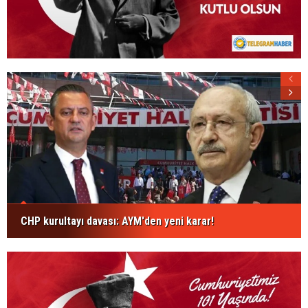
CHP kurultayı davası: AYM'den yeni karar!