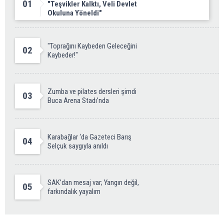
01
"Teşvikler Kalktı, Veli Devlet
Okuluna Yöneldi"
"Toprağını Kaybeden Geleceğini
02
Kaybeder!"
Zumba ve pilates dersleri şimdi
03
Buca Arena Stadı’nda
Karabağlar ‘da Gazeteci Barış
04
Selçuk saygıyla anıldı
SAK’dan mesaj var; Yangın değil,
05
farkındalık yayalım