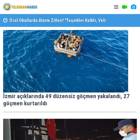
Özel Okullarda Alarm Zilleri! "Teşvikler Kalktı, Veli
Devlet Okuluna Yöneldi"
SAK’dan mes
"Toprağını Kaybeden Geleceğini Kaybeder!"
İzmir açıklarında 49 düzensiz göçmen yakalandı, 27
göçmen kurtarıldı