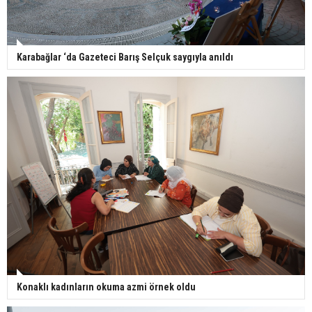
Karabağlar ‘da Gazeteci Barış Selçuk saygıyla anıldı
Konaklı kadınların okuma azmi örnek oldu