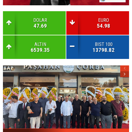
DOLAR
EURO
47.69
54.98
ALTIN
BIST 100
6539.35
13798.82