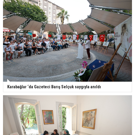
Karabağlar ‘da Gazeteci Barış Selçuk saygıyla anıldı