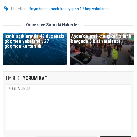
Etiketler :
Bayındır'da kaçak kazı yapan 17 kişi yakalandı
Önceki ve Sonraki Haberler
İzmir açıklarında 49 düzensiz
Aydın'da trafikte çıkan silahlı
göçmen yakalandı, 27
kavgada 3 kişi yaralandı
göçmen kurtarıldı
HABERE
YORUM KAT