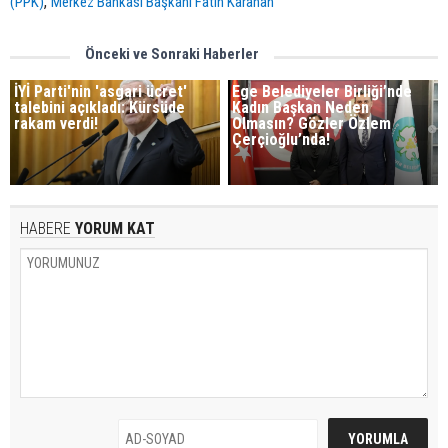
,
(PPK)
Merkez Bankası Başkanı Fatih Karahan
Önceki ve Sonraki Haberler
İYİ Parti'nin 'asgari ücret'
Ege Belediyeler Birliği’nde
talebini açıkladı: Kürsüde
Kadın Başkan Neden
rakam verdi!
Olmasın? Gözler Özlem
Çerçioğlu’nda!
HABERE
YORUM KAT