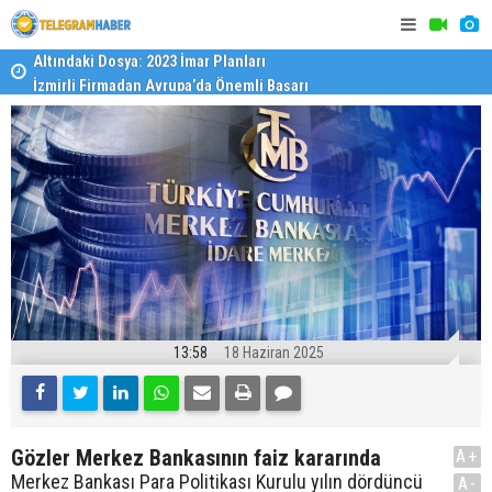
İzmirli Firmadan Avrupa’da Önemli Başarı
Özel Okulla
Devlet Oku
13:58
18 Haziran 2025
Gözler Merkez Bankasının faiz kararında
A+
Merkez Bankası Para Politikası Kurulu yılın dördüncü
A-