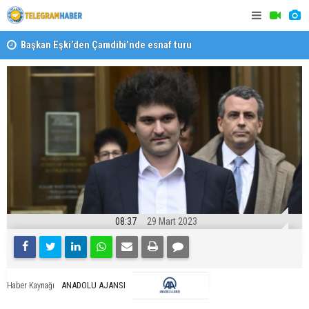
Başkan Eşki’den Çamdibi’nde esnaf turu
Halk isted
08:37
29 Mart 2023
ANADOLU AJANSI
Haber Kaynağı