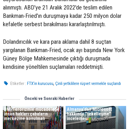
alınmıştı. ABD'ye 21 Aralık 2022'de teslim edilen
Bankman-Fried'ın duruşmaya kadar 250 milyon dolar
kefaletle serbest bırakılması kararlaştırılmıştı.
Dolandırıcılık ve kara para aklama dahil 8 suçtan
yargılanan Bankman-Fried, ocak ayı başında New York
Güney Bölge Mahkemesinde çıktığı duruşmada
kendisine yöneltilen suçlamaları reddetmişti.
,
Etiketler :
FTX'in kurucusu
Çinli yetkililere rüşvet vermekle suçlandı
Önceki ve Sonraki Haberler
BM: Terörizmle mücadelede
Almanya'dan Microsoft
insan hakları çabaların
hakkında "tekelleşme"
merkezine konulmalı
incelemesi