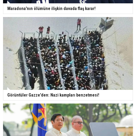
Maradona'nın ölümüne ilişkin davada flaş karar!
Görüntüler Gazze'den: Nazi kampları benzetmesi!