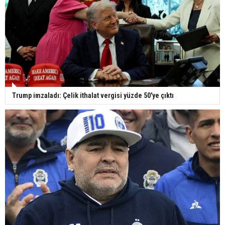
Trump imzaladı: Çelik ithalat vergisi yüzde 50'ye çıktı