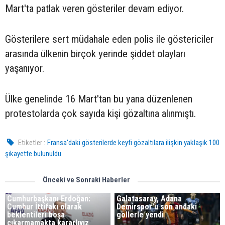
Mart'ta patlak veren gösteriler devam ediyor.
Gösterilere sert müdahale eden polis ile göstericiler
arasında ülkenin birçok yerinde şiddet olayları
yaşanıyor.
Ülke genelinde 16 Mart'tan bu yana düzenlenen
protestolarda çok sayıda kişi gözaltına alınmıştı.
Etiketler :
Fransa'daki gösterilerde keyfi gözaltılara ilişkin yaklaşık 100
şikayette bulunuldu
Önceki ve Sonraki Haberler
Cumhurbaşkanı Erdoğan:
Galatasaray, Adana
Cumhur İttifakı olarak
Demirspor'u son andaki
beklentileri boşa
gollerle yendi
çıkarmamakta kararlıyız