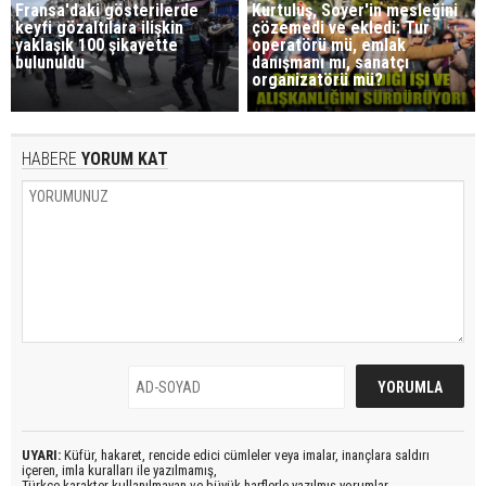
Fransa'daki gösterilerde
Kurtuluş, Soyer'in mesleğini
keyfi gözaltılara ilişkin
çözemedi ve ekledi: Tur
yaklaşık 100 şikayette
operatörü mü, emlak
bulunuldu
danışmanı mı, sanatçı
organizatörü mü?
HABERE
YORUM KAT
UYARI:
Küfür, hakaret, rencide edici cümleler veya imalar, inançlara saldırı
içeren, imla kuralları ile yazılmamış,
Türkçe karakter kullanılmayan ve büyük harflerle yazılmış yorumlar