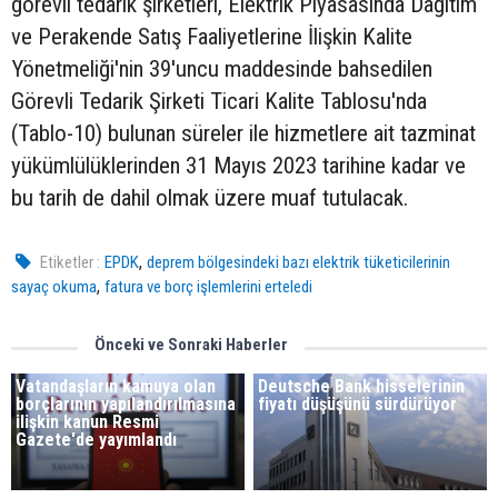
görevli tedarik şirketleri, Elektrik Piyasasında Dağıtım
ve Perakende Satış Faaliyetlerine İlişkin Kalite
Yönetmeliği'nin 39'uncu maddesinde bahsedilen
Görevli Tedarik Şirketi Ticari Kalite Tablosu'nda
(Tablo-10) bulunan süreler ile hizmetlere ait tazminat
yükümlülüklerinden 31 Mayıs 2023 tarihine kadar ve
bu tarih de dahil olmak üzere muaf tutulacak.
,
Etiketler :
EPDK
deprem bölgesindeki bazı elektrik tüketicilerinin
,
sayaç okuma
fatura ve borç işlemlerini erteledi
Önceki ve Sonraki Haberler
Vatandaşların kamuya olan
Deutsche Bank hisselerinin
borçlarının yapılandırılmasına
fiyatı düşüşünü sürdürüyor
ilişkin kanun Resmi
Gazete'de yayımlandı