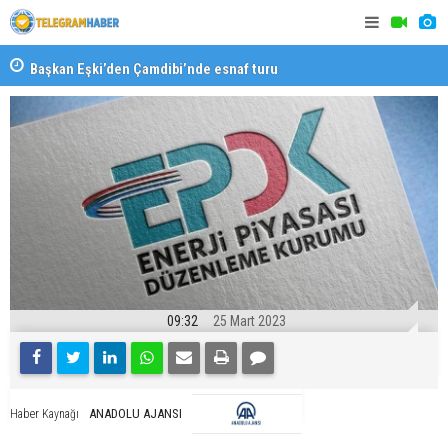
Başkan Eşki’den Çamdibi’nde esnaf turu
Halk isted
09:32
25 Mart 2023
ANADOLU AJANSI
Haber Kaynağı