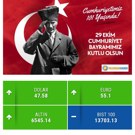
DOLAR
EURO
47.58
55.1
ALTIN
BIST 100
6545.14
13703.13