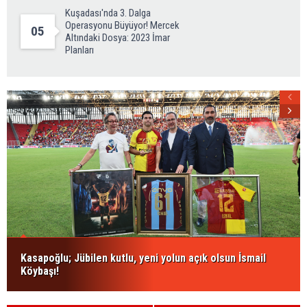
Kuşadası'nda 3. Dalga
Operasyonu Büyüyor! Mercek
05
Altındaki Dosya: 2023 İmar
Planları
Kasapoğlu; Jübilen kutlu, yeni yolun açık olsun İsmail
Köybaşı!