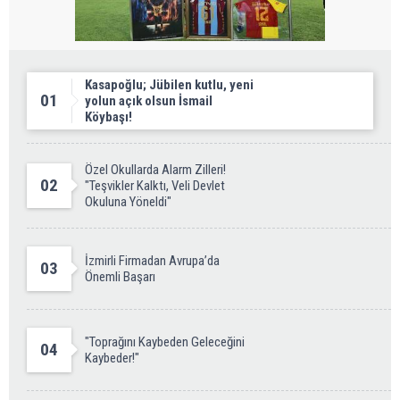
Kasapoğlu; Jübilen kutlu, yeni
01
yolun açık olsun İsmail
Köybaşı!
Özel Okullarda Alarm Zilleri!
02
"Teşvikler Kalktı, Veli Devlet
Okuluna Yöneldi"
İzmirli Firmadan Avrupa’da
03
Önemli Başarı
"Toprağını Kaybeden Geleceğini
04
Kaybeder!"