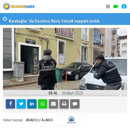
Karabağlar ‘da Gazeteci Barış Selçuk saygıyla anıldı
Konaklı ka
08:46
30 Mart 2023
ANADOLU AJANSI
Haber Kaynağı