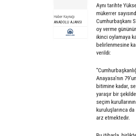
Aynı tarihte Yüks
mükerrer sayısında
Haber Kaynağı
Cumhurbaşkanı Seç
ANADOLU AJANSI
oy verme gününün
ikinci oylamaya 
belirlenmesine kar
verildi:
"Cumhurbaşkanlığı
Anayasa'nın 79'u
bitimine kadar, s
yaraşır bir şekilde
seçim kurullarını
kuruluşlarınca da
arz etmektedir.
Bu itibarla, birl