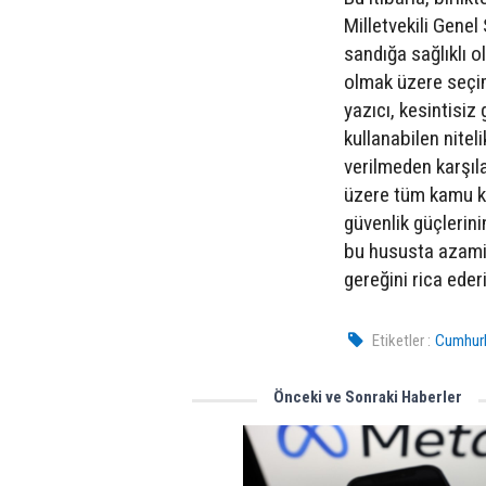
Milletvekili Genel
sandığa sağlıklı o
olmak üzere seçim 
yazıcı, kesintisiz 
kullanabilen nite
verilmeden karşıl
üzere tüm kamu ku
güvenlik güçlerin
bu hususta azami g
gereğini rica eder
Etiketler :
Cumhurb
Önceki ve Sonraki Haberler