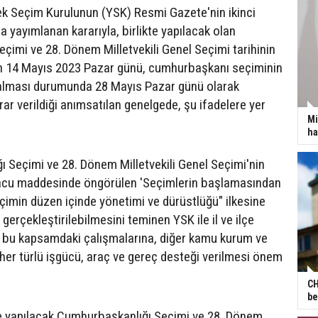
ek Seçim Kurulunun (YSK) Resmi Gazete'nin ikinci
 yayımlanan kararıyla, birlikte yapılacak olan
imi ve 28. Dönem Milletvekili Genel Seçimi tarihinin
 14 Mayıs 2023 Pazar günü, cumhurbaşkanı seçiminin
kalması durumunda 28 Mayıs Pazar günü olarak
ar verildiği anımsatılan genelgede, şu ifadelere yer
Mi
ha
 Seçimi ve 28. Dönem Milletvekili Genel Seçimi'nin
ncu maddesinde öngörülen 'Seçimlerin başlamasından
eçimin düzen içinde yönetimi ve dürüstlüğü" ilkesine
 gerçekleştirilebilmesini teminen YSK ile il ve ilçe
n bu kapsamdaki çalışmalarına, diğer kamu kurum ve
 her türlü işgücü, araç ve gereç desteği verilmesi önem
CH
be
ikte yapılacak Cumhurbaşkanlığı Seçimi ve 28. Dönem