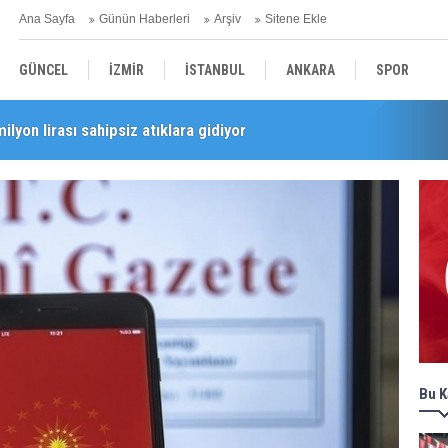
Ana Sayfa
Günün Haberleri
Arşiv
Sitene Ekle
GÜNCEL
İZMİR
İSTANBUL
ANKARA
SPOR
milyon lirası sahipsiz atıklara gidiyor
i’nde esnaf turu
YEREL
SAĞLIK
EKONOMİ
POLİTİKA
Bu K