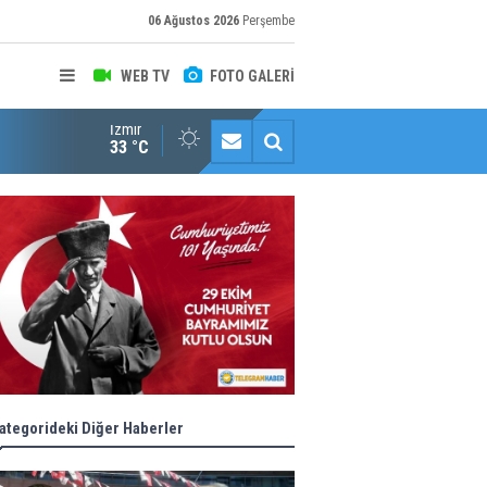
06 Ağustos 2026
Perşembe
WEB TV
FOTO GALERİ
İzmir
Halk istedi, ESHOT düzenledi
33 °C
ategorideki Diğer Haberler