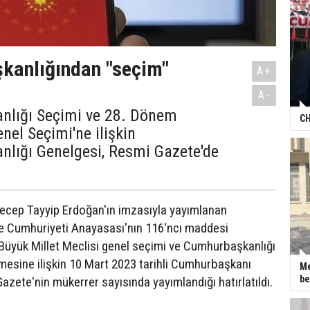
kanlığından "seçim"
A+
A-
lığı Seçimi ve 28. Dönem
CH
enel Seçimi'ne ilişkin
lığı Genelgesi, Resmi Gazete'de
cep Tayyip Erdoğan'ın imzasıyla yayımlanan
e Cumhuriyeti Anayasası'nın 116'ncı maddesi
 Büyük Millet Meclisi genel seçimi ve Cumhurbaşkanlığı
mesine ilişkin 10 Mart 2023 tarihli Cumhurbaşkanı
Me
be
azete'nin mükerrer sayısında yayımlandığı hatırlatıldı.