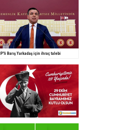
P'li Barış Yarkadaş için ihraç talebi