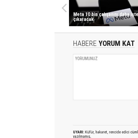
Meta 10 bin çalışanını daha işt
çıkaracak
HABERE
YORUM KAT
UYARI:
Küfür, hakaret, rencide edici cümlel
yazılmamış,