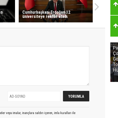
en
Cumhurbaşkanı Erdoğan 12
üniversiteye rektör atadı
Pa
Ço
Gö
Tö
Hi
er veya imalar, inançlara saldırı içeren, imla kuralları ile