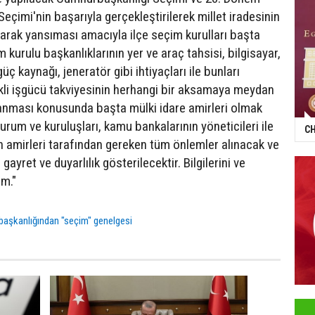
 Seçimi'nin başarıyla gerçekleştirilerek millet iradesinin
larak yansıması amacıyla ilçe seçim kurulları başta
kurulu başkanlıklarının yer ve araç tahsisi, bilgisayar,
güç kaynağı, jeneratör gibi ihtiyaçları ile bunları
likli işgücü takviyesinin herhangi bir aksamaya meydan
anması konusunda başta mülki idare amirleri olmak
rum ve kuruluşları, kamu bankalarının yöneticileri ile
CH
in amirleri tarafından gereken tüm önlemler alınacak ve
ayret ve duyarlılık gösterilecektir. Bilgilerini ve
im."
aşkanlığından "seçim" genelgesi