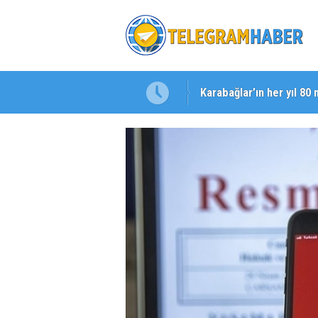
Karabağlar’ın her yıl 80 
Başkan Eşki’den Çamdib