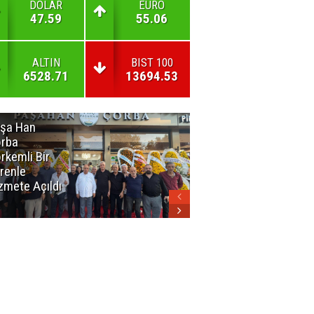
DOLAR
EURO
47.59
55.06
ALTIN
BIST 100
6528.71
13694.53
şa Han
İnsan En Çok
rba
Açamadığı
rkemli Bir
Kapıları
renle
Hatırlar
zmete Açıldı