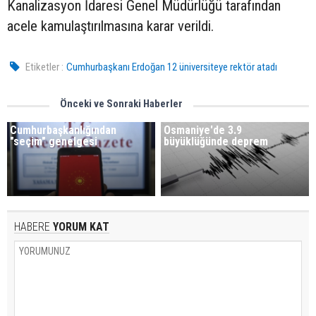
Kanalizasyon İdaresi Genel Müdürlüğü tarafından
acele kamulaştırılmasına karar verildi.
Etiketler :
Cumhurbaşkanı Erdoğan 12 üniversiteye rektör atadı
Önceki ve Sonraki Haberler
Cumhurbaşkanlığından
Osmaniye'de 3.9
"seçim" genelgesi
büyüklüğünde deprem
HABERE
YORUM KAT