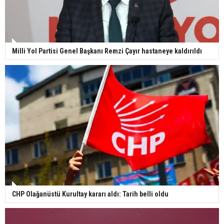
Milli Yol Partisi Genel Başkanı Remzi Çayır hastaneye kaldırıldı
CHP Olağanüstü Kurultay kararı aldı: Tarih belli oldu