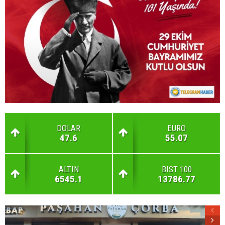
DOLAR
EURO
47.6
55.07
ALTIN
BIST 100
6545.1
13786.77