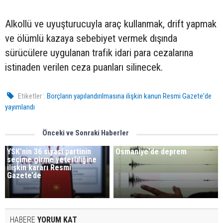
Alkollü ve uyuşturucuyla araç kullanmak, drift yapmak
ve ölümlü kazaya sebebiyet vermek dışında
sürücülere uygulanan trafik idari para cezalarına
istinaden verilen ceza puanları silinecek.
Etiketler :
Borçların yapılandırılmasına ilişkin kanun Resmi Gazete'de
yayımlandı
Önceki ve Sonraki Haberler
YSK’nin 36 siyasi partinin
Osmaniye'de deprem
seçime girme yeterliliğine
ilişkin kararı Resmi
Gazete’de
HABERE
YORUM KAT