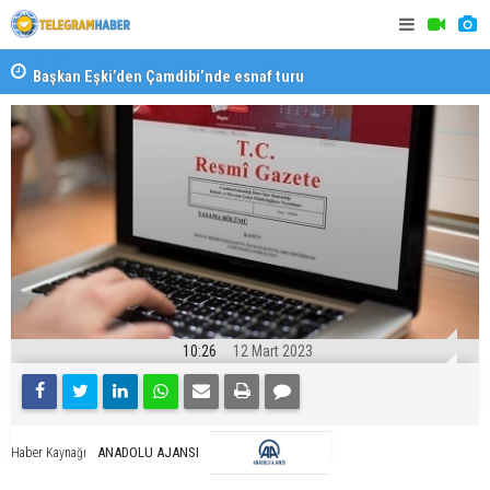
Başkan Eşki’den Çamdibi’nde esnaf turu
Halk isted
10:26
12 Mart 2023
ANADOLU AJANSI
Haber Kaynağı