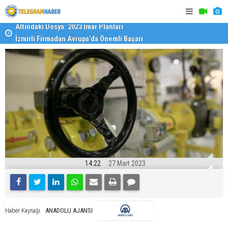
İzmirli Firmadan Avrupa’da Önemli Başarı
Özel Okulla
Devlet Oku
14:22
27 Mart 2023
ANADOLU AJANSI
Haber Kaynağı