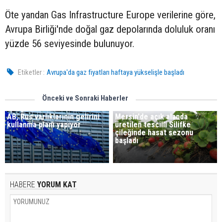
Öte yandan Gas Infrastructure Europe verilerine göre,
Avrupa Birliği'nde doğal gaz depolarında doluluk oranı
yüzde 56 seviyesinde bulunuyor.
Etiketler :
Avrupa'da gaz fiyatları haftaya yükselişle başladı
Önceki ve Sonraki Haberler
AB, Rus varlıklarının gelirini
Mersin'de açık alanda
kullanma planı yapıyor
üretilen tescilli Silifke
çileğinde hasat sezonu
başladı
HABERE
YORUM KAT