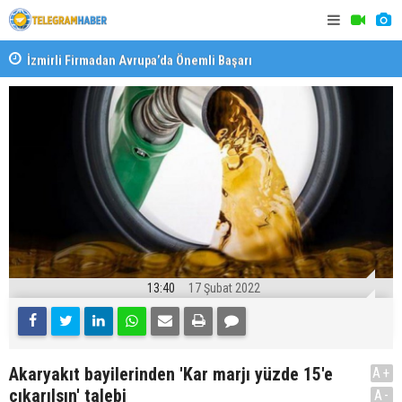
İzmirli Firmadan Avrupa’da Önemli Başarı
Özel Okulla
Devlet Oku
13:40
17 Şubat 2022
Akaryakıt bayilerinden 'Kar marjı yüzde 15'e
A+
çıkarılsın' talebi
A-