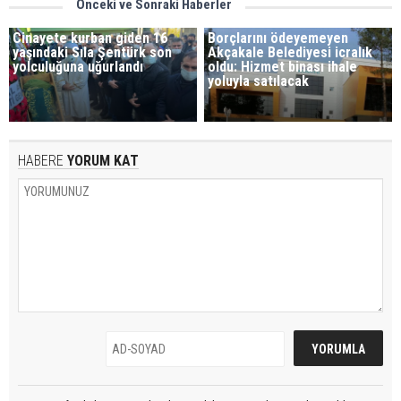
Önceki ve Sonraki Haberler
Cinayete kurban giden 16
Borçlarını ödeyemeyen
yaşındaki Sıla Şentürk son
Akçakale Belediyesi icralık
yolculuğuna uğurlandı
oldu: Hizmet binası ihale
yoluyla satılacak
HABERE
YORUM KAT