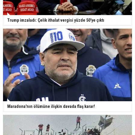
Trump imzaladı: Çelik ithalat vergisi yüzde 50'ye çıktı
Maradona'nın ölümüne ilişkin davada flaş karar!