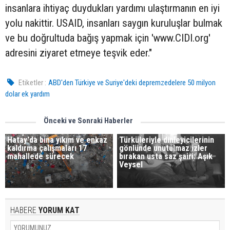
insanlara ihtiyaç duydukları yardımı ulaştırmanın en iyi
yolu nakittir. USAID, insanları saygın kuruluşlar bulmak
ve bu doğrultuda bağış yapmak için 'www.CIDI.org'
adresini ziyaret etmeye teşvik eder."
Etiketler :
ABD'den Türkiye ve Suriye'deki depremzedelere 50 milyon
dolar ek yardım
Önceki ve Sonraki Haberler
Hatay'da bina yıkım ve enkaz
Türküleriyle dinleyicilerinin
kaldırma çalışmaları 17
gönlünde unutulmaz izler
mahallede sürecek
bırakan usta saz şairi: Aşık
Veysel
HABERE
YORUM KAT