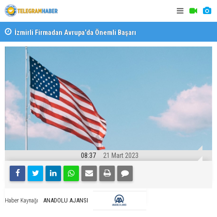
İzmirli Firmadan Avrupa’da Önemli Başarı
Özel Okulla
Devlet Oku
08:37
21 Mart 2023
ANADOLU AJANSI
Haber Kaynağı