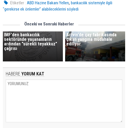
,
Etiketler :
ABD Hazine Bakanı Yellen
bankacılık sistemiyle ilgili
"gerekirse ek önlemler" alabileceklerini söyledi
Önceki ve Sonraki Haberler
IMF'den bankacılık
Artvin'de çay fabrikasında
sektöründe yaşananların
çıkan yangına müdahale
ardından "sürekli teyakkuz"
ediliyor
çağrısı
HABERE
YORUM KAT