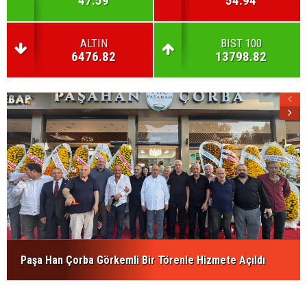
47.59
54.94
ALTIN
BIST 100
6476.82
13798.82
Paşa Han Çorba Görkemli Bir Törenle Hizmete Açıldı