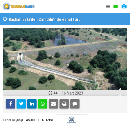
Başkan Eşki’den Çamdibi’nde esnaf turu
Halk isted
09:44
16 Mart 2023
ANADOLU AJANSI
Haber Kaynağı