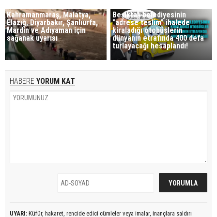
Kahramanmaraş, Malatya,
Beşiktaş belediyesinin
Elazığ, Diyarbakır, Şanlıurfa,
"adrese teslim" ihalede
Mardin ve Adıyaman için
kiraladığı otobüslerin
sağanak uyarısı
dünyanın etrafında 400 defa
turlayacağı hesaplandı!
HABERE
YORUM KAT
UYARI:
Küfür, hakaret, rencide edici cümleler veya imalar, inançlara saldırı